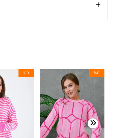
%0
%0
599,99 TL