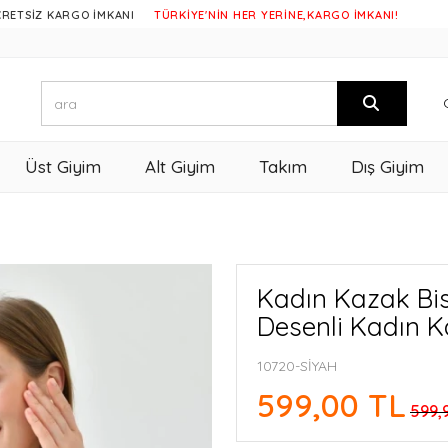
 KARGO İMKANI
TÜRKİYE'NİN HER YERİNE,KARGO İMKANI!
Üst Giyim
Alt Giyim
Takım
Dış Giyim
Kadın Kazak Bisi
Desenli Kadın K
10720-SİYAH
599,00 TL
599,