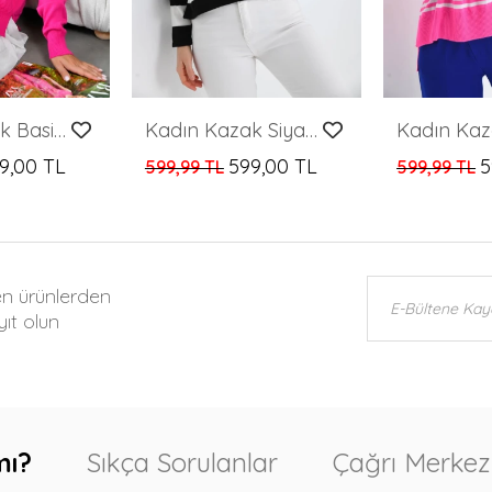
Kadın Kazak Basic Bisiklet Yaka Kazak Kadın Kazak Fuşya - 10245
Kadın Kazak Siyah Beyaz Çizgili Bisiklet Yaka Kazak Siyah - 10141
9,00 TL
599,00 TL
5
599,99 TL
599,99 TL
en ürünlerden
ıt olun
mı?
Sıkça Sorulanlar
Çağrı Merkez