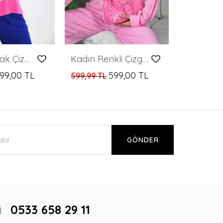
Kadın Kazak Çizgili Yuvarlak Yaka İnce Kazak Fuşya - 10147
Kadın Renkli Çizgili Bisiklet yaka Kazak Kadın Kazak
99,00 TL
599,00 TL
599,99 TL
GÖNDER
i
0533 658 29 11