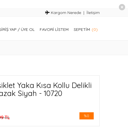
Kargom Nerede
İletişim
GIRIŞ YAP
/
ÜYE OL
FAVORI LISTEM
SEPETIM
(0)
klet Yaka Kısa Kollu Delikli
azak Siyah - 10720
%0
99 TL