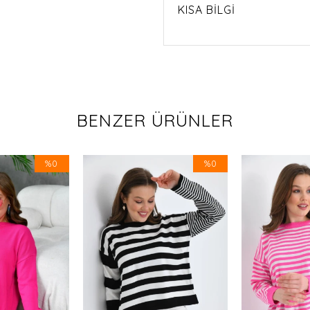
KISA BİLGİ
BENZER ÜRÜNLER
%0
%0