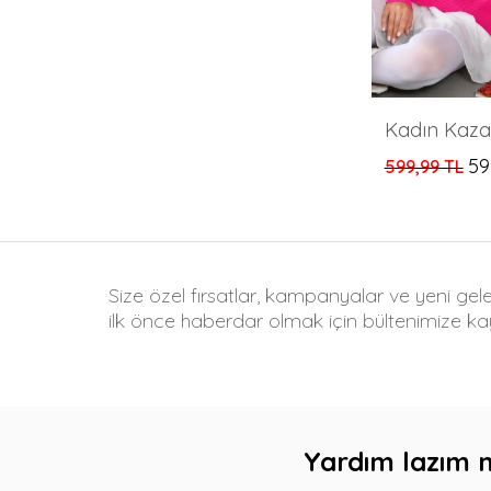
59
599,99 TL
Size özel fırsatlar, kampanyalar ve yeni gel
ilk önce haberdar olmak için bültenimize kay
Yardım lazım 