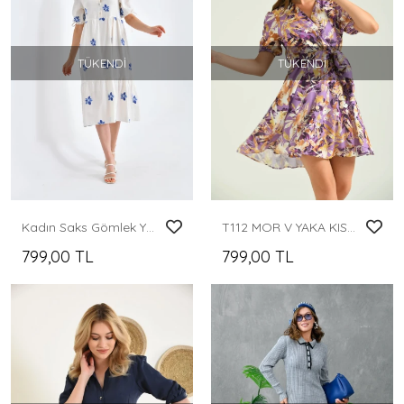
TÜKENDI
TÜKENDI
Kadın Saks Gömlek Yaka Nakış İşlemeli Volanlı Salaş Elbise
T112 MOR V YAKA KISA BALON KOL BEL KEMERLİ DİZ ALTI ELBİSE
799,00 TL
799,00 TL