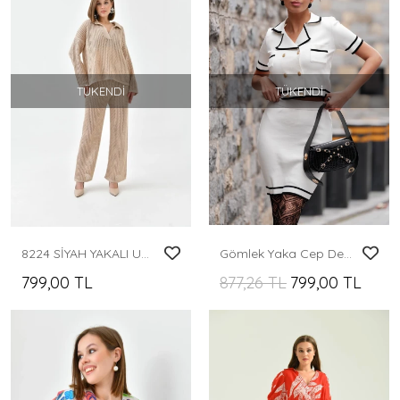
TÜKENDI
TÜKENDI
8224 SİYAH YAKALI UZUN KOLLU DELİKLİ DESENLİ PANTOLONLU TAKIM
Gömlek Yaka Cep Detay Düğmeli Triko Takım
799,00 TL
877,26 TL
799,00 TL