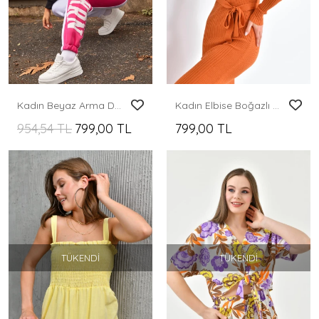
Kadın Beyaz Arma Detaylı Garnili Şardonlu İkili Takım
Kadın Elbise Boğazlı Bel Kemerli Midi Boy Yırtmaçlı Triko Elbise Kiremit - 224505
954,54 TL
799,00 TL
799,00 TL
TÜKENDI
TÜKENDI