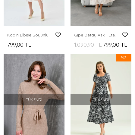
Kadın Elbise Boyunlu Yırtmaçlı Örme Elbise Taş - 10582
Gipe Detay Askılı Eteği Volanlı Astarlı Dokuma Elbise
799,00 TL
1.090,90 TL
799,00 TL
%2
TÜKENDI
TÜKENDI