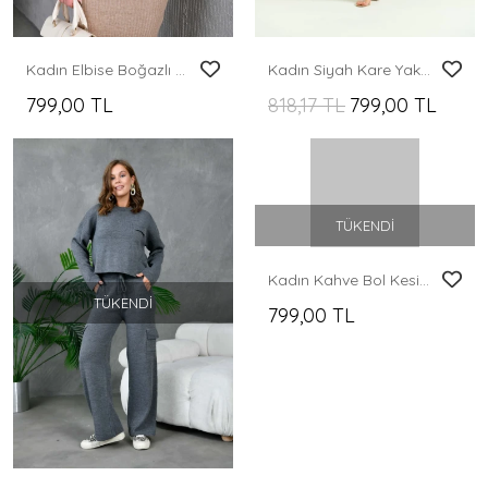
Kadın Elbise Boğazlı Bel Kemerli Midi Boy Yırtmaçlı Triko Elbise Camel - 224505
Kadın Siyah Kare Yaka Desenli Elbise
799,00 TL
818,17 TL
799,00 TL
TÜKENDI
Kadın Kahve Bol Kesim Askılı Tulum Elbise
TÜKENDI
799,00 TL