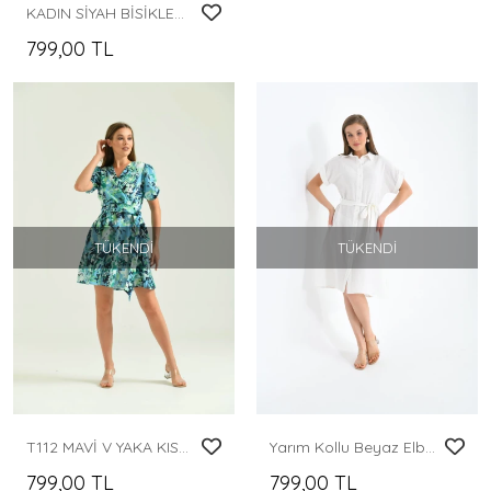
KADIN SİYAH BİSİKLET YAKA CEPLİ TAKIM
799,00 TL
TÜKENDI
TÜKENDI
T112 MAVİ V YAKA KISA BALON KOL BEL KEMERLİ DİZ ALTI ELBİSE
Yarım Kollu Beyaz Elbise
799,00 TL
799,00 TL