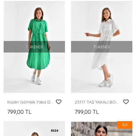
TÜKENDI
TÜKENDI
Kadın Gömlek Yaka Düğme Detay Bağcıklı Salaş Elbise
23117 TAŞ YAKALI BOYDAN DÜĞMELİKISA KOLLU CEPL, ASTARSIZ YIRTMAÇLI DİZ ALTI ELBİSE
799,00 TL
799,00 TL
%9