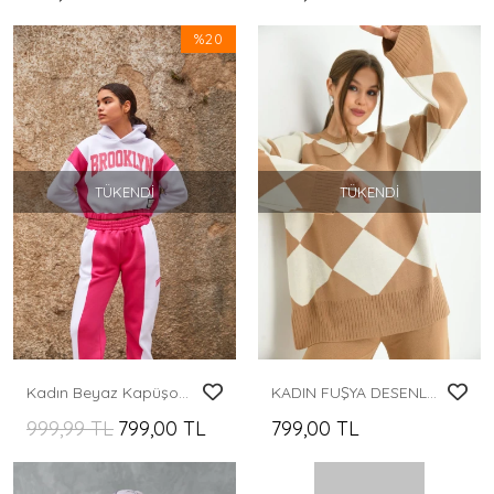
%20
TÜKENDI
TÜKENDI
Kadın Beyaz Kapüşonlu Baskı Detay Garnili Şardonlu Takım
KADIN FUŞYA DESENLİ PANTOLONLU TAKIM
999,99 TL
799,00 TL
799,00 TL