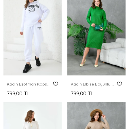
Kadın Eşofman Kapşonlu ve Şardonlu Eşofman Takımı Beyaz - KRN49
Kadın Elbise Boyunlu Diz Altı Örme Elbise Yeşil - 227067
799,00 TL
799,00 TL