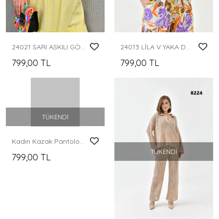
24021 SARI ASKILI GÖĞÜS BÜZGÜLÜ GENİŞ MODEL ASTARLI UZUN ELBİSE
24013 LİLA V YAKA DÜĞMELİ BELDEN BAĞLAMALI DESENLİ PANTOLONLU TAKIM
799,00 TL
799,00 TL
TÜKENDI
Kadın Kazak Pantolon 2'Li Set Takım Çizgili Pantolonlu Kazak ve Pantolon Camel - 10306
TÜKENDI
799,00 TL