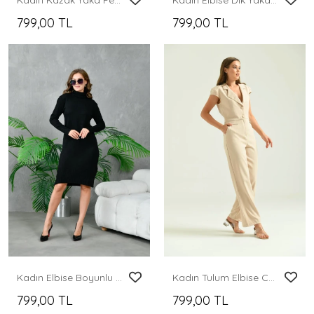
Kadın Kazak Yaka Fermuarlı Pantolon 2'Li Set Takım Çizgili Pantolonlu Kazak ve Pantolon Saks - 214550
Kadın Elbise Dik Yaka Triko Midi Boy Elbise Camel - 10262
799,00 TL
799,00 TL
Kadın Elbise Boyunlu Diz Altı Örme Elbise Siyah - 227067
Kadın Tulum Elbise Ceket Yaka Kumaş Tulum Elbise Taş - T106
799,00 TL
799,00 TL