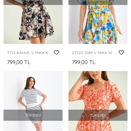
T112 KAHVE V YAKA KISA BALON KOL BEL KEMERLİ DİZ ALTI ELBİSE
23122 SARI V YAKA KISA KOLLU ÇİÇEK DESENLİ UZUN BOY YIRTMAÇSIZ ELBİSE
799,00 TL
799,00 TL
TÜKENDI
TÜKENDI