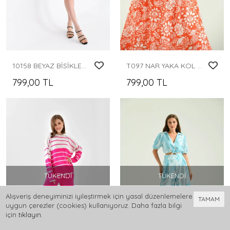
10158 BEYAZ BİSİKLET YAKA KISA KOLLU ÇİZGİLİ MİNİ ETEKLİ TRİKO TAKIM
T097 NAR YAKA KOL VE BEL LASTİK BÜZGÜLÜ KISA KOLLU KARE YAKA UZUN ELBİSE
799,00 TL
799,00 TL
TÜKENDI
TÜKENDI
Alışveriş deneyiminizi iyileştirmek için yasal düzenlemelere
TAMAM
uygun çerezler (cookies) kullanıyoruz. Daha fazla bilgi
için
tıklayın
.
0