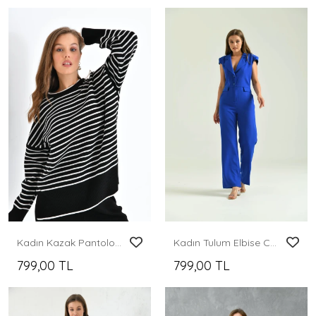
Kadın Kazak Pantolon 2'Li Set Takım Çizgili Pantolonlu Kazak ve Pantolon - 10306
Kadın Tulum Elbise Ceket Yaka Kumaş Tulum Elbise Saks - T106
799,00 TL
799,00 TL