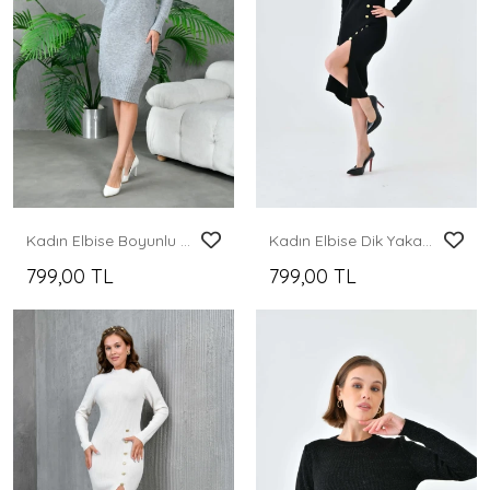
Kadın Elbise Boyunlu Diz Altı Örme Elbise Gri - 227067
Kadın Elbise Dik Yaka Yırtmaçlı Eteği Düğmeli Elbise Siyah - 10581
799,00 TL
799,00 TL