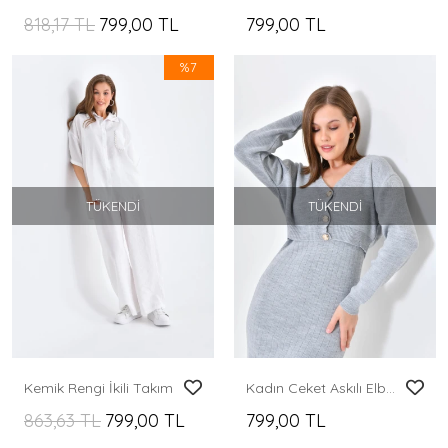
818,17 TL
799,00 TL
799,00 TL
%7
TÜKENDI
TÜKENDI
Kemik Rengi İkili Takım
Kadın Ceket Askılı Elbise Triko Takım Gri - 8009
863,63 TL
799,00 TL
799,00 TL