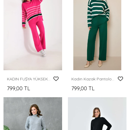
KADIN FUŞYA YÜKSEK BOYUN PANTOLONLU İKİLİ TAKIM
Kadın Kazak Pantolon 2'Li Set Takım Çizgili Pantolonlu Kazak ve Pantolon Yeşil - 214036
799,00 TL
799,00 TL