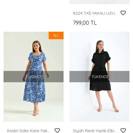
8224 TAŞ YAKALI UZUN KOLLU DELİKLİ DESENLİ PANTOLONLU TAKIM
799,00 TL
%2
TÜKENDI
TÜKENDI
Kadın Saks Kare Yaka Desenli Elbise
Siyah Renk Yazlık Elbise