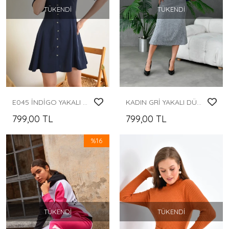
TÜKENDI
TÜKENDI
E045 İNDİGO YAKALI ÖN VE KOL DÜĞME DETAYLI KEMERLİ TEK RENK DİZ ALTI ELBİSE
KADIN GRİ YAKALI DÜĞMELİ MAXİ BOY TRİKO ELBİSE
799,00 TL
799,00 TL
%16
TÜKENDI
TÜKENDI