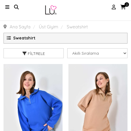
0
Ana Sayfa
Üst Giyim
Sweatshirt
Sweatshirt
FILTRELE