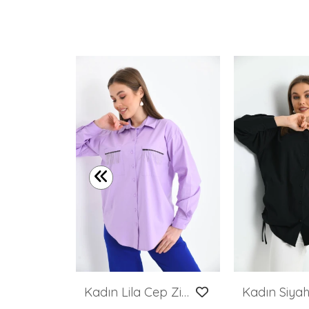
Kadın Gömlek Klasik Kesim Uzun Kollu Gömlek Yeşil - 21000
Kadın Lila Cep Zincir Süslemeli Çift Cep Detaylı Gömlek