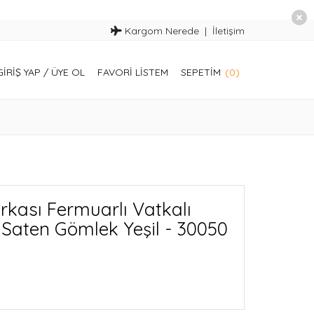
Kargom Nerede
İletişim
GIRIŞ YAP
/
ÜYE OL
FAVORI LISTEM
SEPETIM
(0)
kası Fermuarlı Vatkalı
aten Gömlek Yeşil - 30050