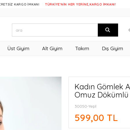
 KARGO İMKANI
TÜRKİYE'NİN HER YERİNE,KARGO İMKANI!
Üst Giyim
Alt Giyim
Takım
Dış Giyim
Kadın Gömlek Ar
Omuz Dökümlü S
30050-Yeşil
599,00 TL