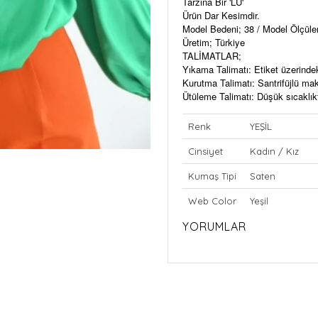
Tarzına Bir 'LU'
Ürün Dar Kesimdir.
Model Bedeni; 38 / Model Ölçül
Üretim; Türkiye
TALİMATLAR;
Yıkama Talimatı: Etiket üzerinde
Kurutma Talimatı: Santrifüjlü m
Ütüleme Talimatı: Düşük sıcaklıkt
Renk
YEŞİL
Cinsiyet
Kadın / Kız
Kumaş Tipi
Saten
Web Color
Yeşil
YORUMLAR