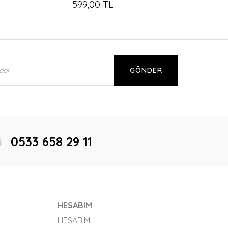
599,00 TL
GÖNDER
i
0533 658 29 11
HESABIM
HESABIM