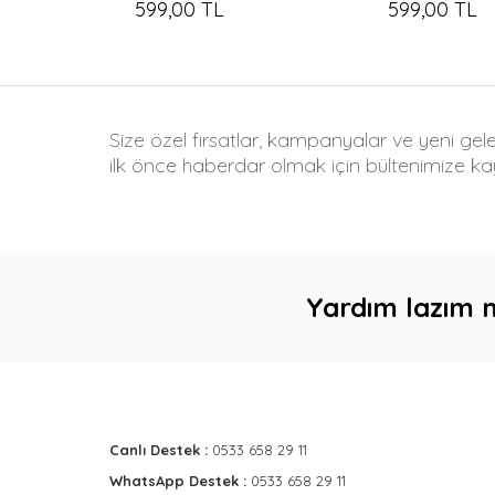
599,00 TL
599,00 TL
Size özel fırsatlar, kampanyalar ve yeni gel
ilk önce haberdar olmak için bültenimize kay
Yardım lazım 
Canlı Destek :
0533 658 29 11
WhatsApp Destek :
0533 658 29 11