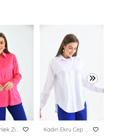
599,00 T
Kadın Gömlek Zincir Detaylı Saten Gömlek Fuşya - 22026
Kadın Ekru Cep Zincir Süslemeli Çift Cep Detaylı Gömlek