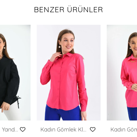
BENZER ÜRÜNLER
Kadın Siyah Yandan Büzgü Detaylı Gömlek
Kadın Gömlek Klasik Kesim Uzun Kollu Gömlek Fuşya - 21000