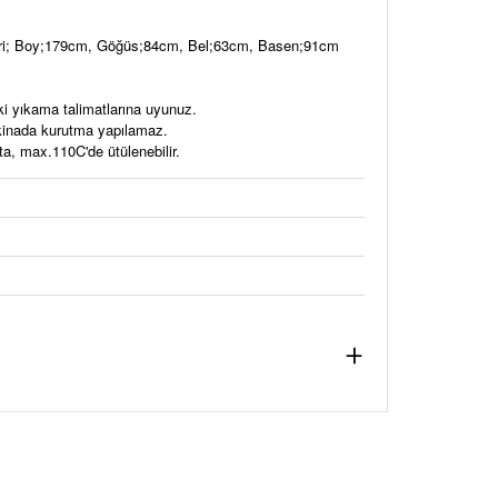
eri; Boy;179cm, Göğüs;84cm, Bel;63cm, Basen;91cm
ki yıkama talimatlarına uyunuz.
akinada kurutma yapılamaz.
a, max.110C'de ütülenebilir.