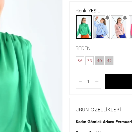
Renk: YEŞİL
BEDEN:
36
38
40
42
ÜRÜN ÖZELLIKLERI
Kadın Gömlek Arkası Fermuarl