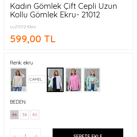
Kadın Gömlek Çift Cepli Uzun
Kollu Gömlek Ekru- 21012
Lu21012-Ekru
599,00 TL
Renk: ekru
CAMEL
BEDEN:
36
38
40
SEPETE EKLE