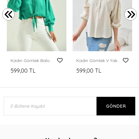
Kadın Gömlek Balon Kol Belden Bağlamalı Kadın Gömlek Yeşil - T030
Kadın Gömlek V Yaka 2 Düğmeli Gömlek Ekru - 23132
599,00 TL
599,00 TL
GÖNDER