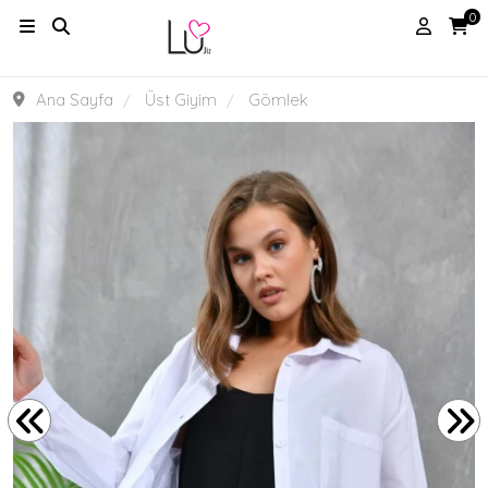
0
Ana Sayfa
Üst Giyim
Gömlek