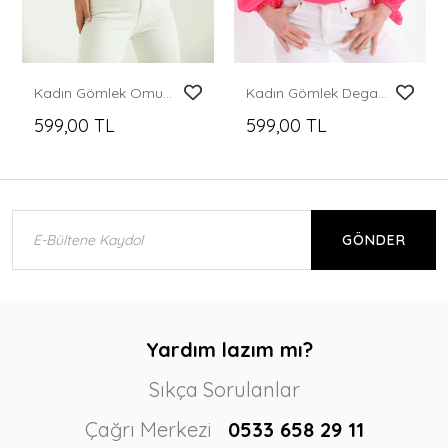
Kadın Gömlek Omuzdan Zincirli Saten Gömlek Bordo - T095
Kadın Gömlek Degaje Yaka Dökümlü Saten Gömlek Kadın Gömlek Fuşya - 33026
599,00 TL
599,00 TL
GÖNDER
Yardım lazım mı?
Sıkça Sorulanlar
Çağrı Merkezi
0533 658 29 11