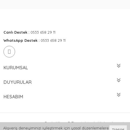
Canlı Destek :
0533 658 29 11
WhatsApp Destek :
0533 658 29 11
KURUMSAL
DUYURULAR
HESABIM
Bu site
Vikaon E-Ticaret sistemleri
ile hazırlanmıştır.
Alışveriş deneyiminizi iyileştirmek için yasal düzenlemelere
TAMAM