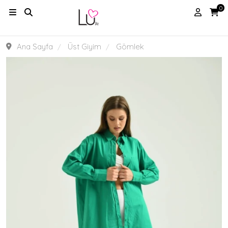
0
Ana Sayfa
Üst Giyim
Gömlek