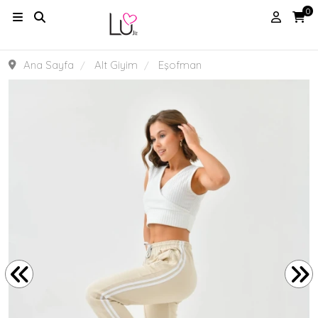
0
Ana Sayfa
Alt Giyim
Eşofman