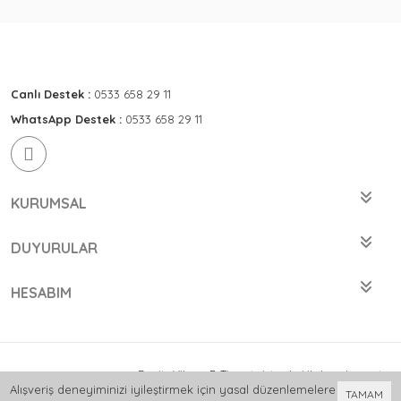
Canlı Destek :
0533 658 29 11
WhatsApp Destek :
0533 658 29 11
KURUMSAL
DUYURULAR
HESABIM
Bu site
Vikaon E-Ticaret sistemleri
ile hazırlanmıştır.
Alışveriş deneyiminizi iyileştirmek için yasal düzenlemelere
TAMAM