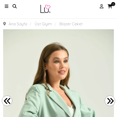
0
Ana Sayfa
Üst Giyim
Blazer Ceket