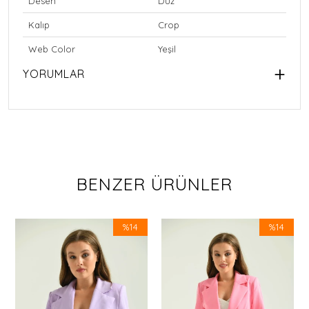
Desen
Düz
Kalıp
Crop
Web Color
Yeşil
YORUMLAR
BENZER ÜRÜNLER
%14
%14