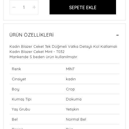
SEPETE EKLE
ÜRÜN ÖZELLIKLERI
Kadın Blazer Ceket Tek Düğmeli Vatka Detaylı Kol Katlamalı
Kadın Blazer Ceket Mint - T032
Mankende S beden ürün kullanılmıştır.
Renk
MİNT
Cinsiyet
kadın
Boy
Crop
Kumaş Tipi
Dokuma
Yaş Grubu
Yetişkin
Bel
Normal Bel