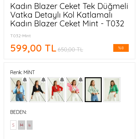
Kadın Blazer Ceket Tek Düğmeli
Vatka Detaylı Kol Katlamalı
Kadın Blazer Ceket Mint - T032
T032-Mint
599,00 TL
%8
650,00 TL
Renk: MİNT
BEDEN:
S
M
L