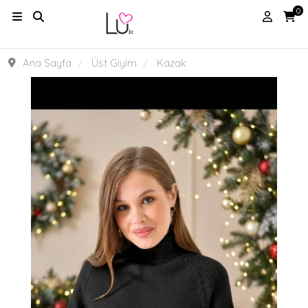
0
Ana Sayfa
Üst Giyim
Kazak