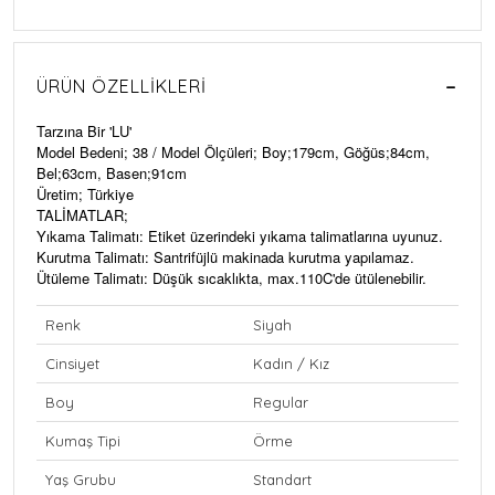
ÜRÜN ÖZELLIKLERI
Tarzına Bir 'LU'
Model Bedeni; 38 / Model Ölçüleri; Boy;179cm, Göğüs;84cm,
Bel;63cm, Basen;91cm
Üretim; Türkiye
TALİMATLAR;
Yıkama Talimatı: Etiket üzerindeki yıkama talimatlarına uyunuz.
Kurutma Talimatı: Santrifüjlü makinada kurutma yapılamaz.
Ütüleme Talimatı: Düşük sıcaklıkta, max.110C'de ütülenebilir.
Renk
Siyah
Cinsiyet
Kadın / Kız
Boy
Regular
Kumaş Tipi
Örme
Yaş Grubu
Standart