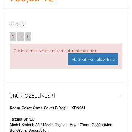
BEDEN:
S
M
L
Geçici olarak stoklarımızda bulunmamaktadır.
Hatırlatma Talebi Ekle
ÜRÜN ÖZELLIKLERI
Kadın Ceket Örme Ceket B.Yeşil - KRN031
Tarzına Bir 'LU'
Model Bedeni; 38 / Model Ölçüleri; Boy;179cm, Göğüs;84cm,
Bel;63cm, Basen;91cm