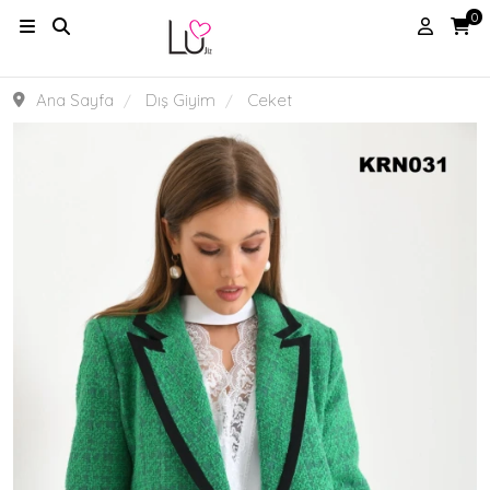
0
Ana Sayfa
Dış Giyim
Ceket