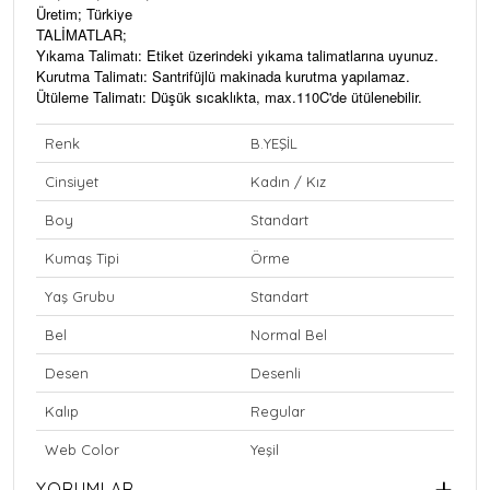
Üretim; Türkiye
TALİMATLAR;
Yıkama Talimatı: Etiket üzerindeki yıkama talimatlarına uyunuz.
Kurutma Talimatı: Santrifüjlü makinada kurutma yapılamaz.
Ütüleme Talimatı: Düşük sıcaklıkta, max.110C'de ütülenebilir.
Renk
B.YEŞİL
Cinsiyet
Kadın / Kız
Boy
Standart
Kumaş Tipi
Örme
Yaş Grubu
Standart
Bel
Normal Bel
Desen
Desenli
Kalıp
Regular
Web Color
Yeşil
YORUMLAR