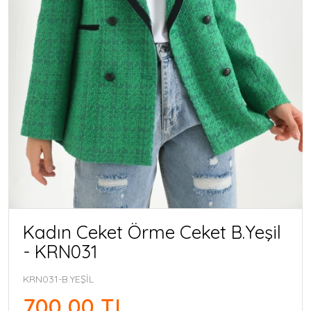
Kadın Ceket Örme Ceket B.Yeşil
- KRN031
KRN031-B.YEŞİL
700,00 TL