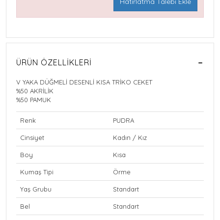
Hatırlatma Talebi Ekle
ÜRÜN ÖZELLIKLERI
V YAKA DÜĞMELİ DESENLİ KISA TRİKO CEKET
%50 AKRİLİK
%50 PAMUK
Renk
PUDRA
Cinsiyet
Kadın / Kız
Boy
Kısa
Kumaş Tipi
Örme
Yaş Grubu
Standart
Bel
Standart