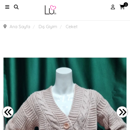
0
Ana Sayfa
Dış Giyim
Ceket