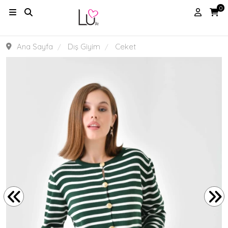
0
Ana Sayfa
Dış Giyim
Ceket