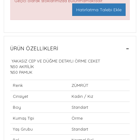
Geçici olarak stoklarımızda bulunmamaktadır.
Hatırlatma Talebi Ekle
ÜRÜN ÖZELLIKLERI
YAKASIZ CEP VE DÜĞME DETAYLI ÖRME CEKET
%50 AKRİLİK
%50 PAMUK
Renk
ZÜMRÜT
Cinsiyet
Kadın / Kız
Boy
Standart
Kumaş Tipi
Örme
Yaş Grubu
Standart
Bel
Normal Bel