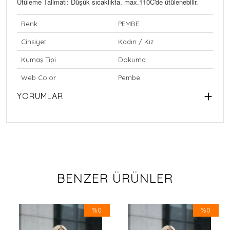
Ütüleme Talimatı: Düşük sıcaklıkta, max.110C'de ütülenebilir.
Renk
PEMBE
Cinsiyet
Kadın / Kız
Kumaş Tipi
Dokuma
Web Color
Pembe
YORUMLAR
BENZER ÜRÜNLER
%0
%0