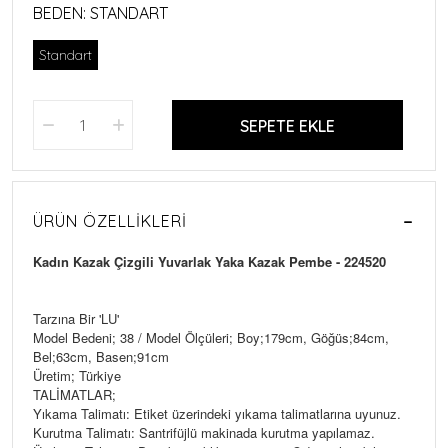
BEDEN:
STANDART
Standart
SEPETE EKLE
ÜRÜN ÖZELLIKLERI
Kadın Kazak Çizgili Yuvarlak Yaka Kazak Pembe - 224520
Tarzına Bir 'LU'
Model Bedeni; 38 / Model Ölçüleri; Boy;179cm, Göğüs;84cm,
Bel;63cm, Basen;91cm
Üretim; Türkiye
TALİMATLAR;
Yıkama Talimatı: Etiket üzerindeki yıkama talimatlarına uyunuz.
Kurutma Talimatı: Santrifüjlü makinada kurutma yapılamaz.