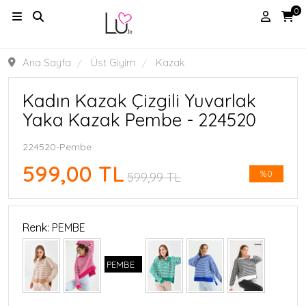
0
Ana Sayfa
Üst Giyim
Kazak
Kadın Kazak Çizgili Yuvarlak
Yaka Kazak Pembe - 224520
224520-Pembe
599,00 TL
%0
599,99 TL
Renk: PEMBE
PEMBE