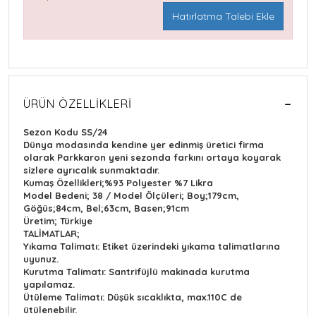
Hatırlatma Talebi Ekle
ÜRÜN ÖZELLIKLERI
Sezon Kodu SS/24
Dünya modasında kendine yer edinmiş üretici firma
olarak Parkkaron yeni sezonda farkını ortaya koyarak
sizlere ayrıcalık sunmaktadır.
Kumaş Özellikleri;%93 Polyester %7 Likra
Model Bedeni; 38 / Model Ölçüleri; Boy;179cm,
Göğüs;84cm, Bel;63cm, Basen;91cm
Üretim; Türkiye
TALİMATLAR;
Yıkama Talimatı: Etiket üzerindeki yıkama talimatlarına
uyunuz.
Kurutma Talimatı: Santrifüjlü makinada kurutma
yapılamaz.
Ütüleme Talimatı: Düşük sıcaklıkta, max.110C de
ütülenebilir.