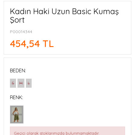
Kadın Haki Uzun Basic Kumaş
Şort
P00014344
454,54 TL
BEDEN:
S
M
L
RENK:
Geçici olarak stoklarımızda bulunmamaktadır.