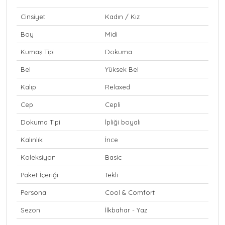
Cinsiyet
Kadın / Kız
Boy
Midi
Kumaş Tipi
Dokuma
Bel
Yüksek Bel
Kalıp
Relaxed
Cep
Cepli
Dokuma Tipi
İpliği boyalı
Kalınlık
İnce
Koleksiyon
Basic
Paket İçeriği
Tekli
Persona
Cool & Comfort
Sezon
İlkbahar - Yaz