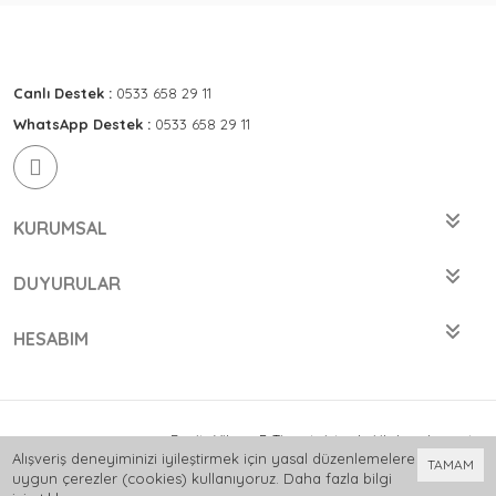
Canlı Destek :
0533 658 29 11
WhatsApp Destek :
0533 658 29 11
KURUMSAL
DUYURULAR
HESABIM
Bu site
Vikaon E-Ticaret sistemleri
ile hazırlanmıştır.
Alışveriş deneyiminizi iyileştirmek için yasal düzenlemelere
TAMAM
uygun çerezler (cookies) kullanıyoruz. Daha fazla bilgi