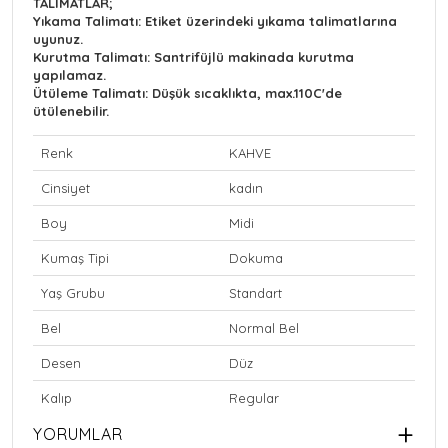
TALİMATLAR;
Yıkama Talimatı: Etiket üzerindeki yıkama talimatlarına
uyunuz.
Kurutma Talimatı: Santrifüjlü makinada kurutma
yapılamaz.
Ütüleme Talimatı: Düşük sıcaklıkta, max.110C'de
ütülenebilir.
Renk
KAHVE
Cinsiyet
kadın
Boy
Midi
Kumaş Tipi
Dokuma
Yaş Grubu
Standart
Bel
Normal Bel
Desen
Düz
Kalıp
Regular
YORUMLAR