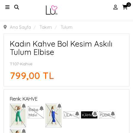
0
Ana Sayfa
Takım
Tulum
Kadın Kahve Bol Kesim Askılı
Tulum Elbise
T107-Kahve
799,00 TL
Renk: KAHVE
Bebe
Mavi
LİLA
KAHVE
PUDRA