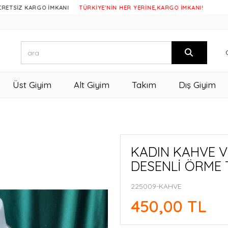
 KARGO İMKANI
TÜRKİYE'NİN HER YERİNE,KARGO İMKANI!
Üst Giyim
Alt Giyim
Takım
Dış Giyim
KADIN KAHVE 
DESENLİ ÖRME 
225009-KAHVE
450,00 TL