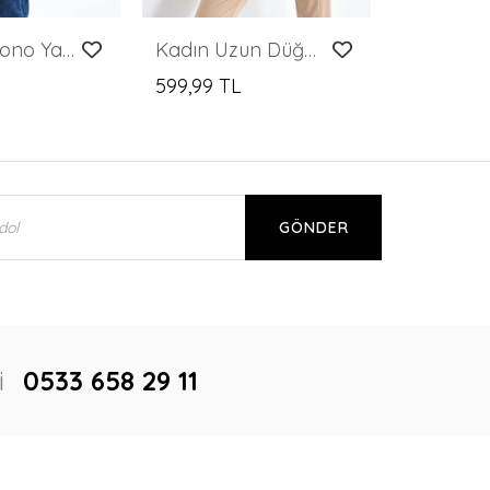
Kadın Kimono Yaka Desenli Kimono Kadın Ceket Fuşya - 23126
Kadın Uzun Düğmesiz Triko Ceket
599,99 TL
GÖNDER
i
0533 658 29 11