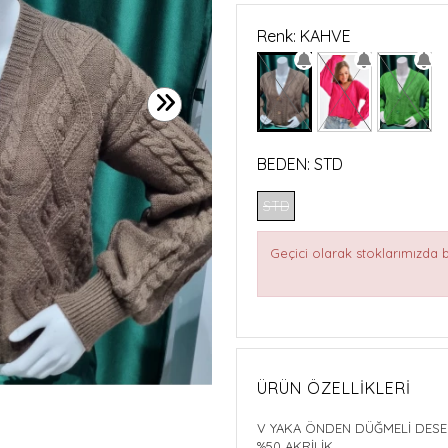
Renk: KAHVE
BEDEN:
STD
STD
Geçici olarak stoklarımızda
ÜRÜN ÖZELLIKLERI
V YAKA ÖNDEN DÜĞMELİ DESE
%50 AKRİLİK