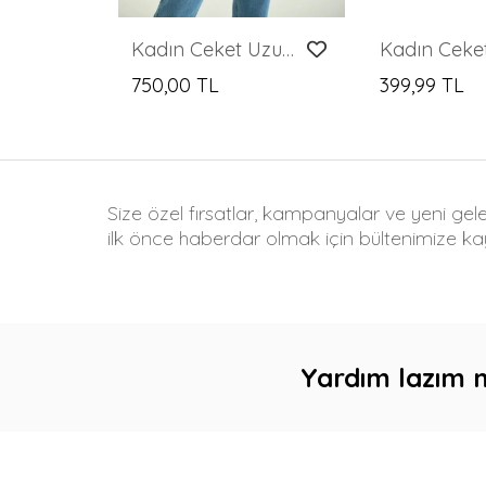
Kadın Ceket Uzun Boy Ceket Kahverengi - T014
750,00 TL
399,99 TL
Size özel fırsatlar, kampanyalar ve yeni gel
ilk önce haberdar olmak için bültenimize kay
Yardım lazım 