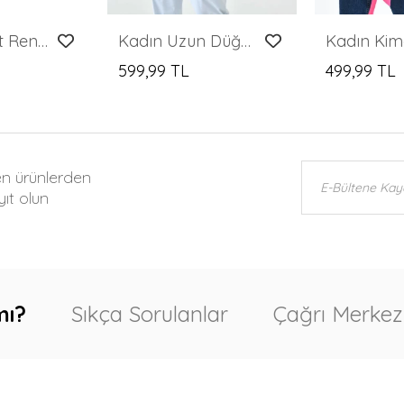
Kadın Ceket Renkli Desenli V Yaka Düğmeli Kadın Ceket
Kadın Uzun Düğmesiz Triko Ceket
599,99 TL
499,99 TL
en ürünlerden
ıt olun
mı?
Sıkça Sorulanlar
Çağrı Merkez