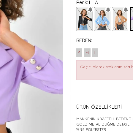
Renk: LİLA
BEDEN:
S
M
L
Geçici olarak stoklarımızda
ÜRÜN ÖZELLIKLERI
MANKENİN KIYAFETİ L BEDENDİ
GOLD METAL DÜ
% 95 P