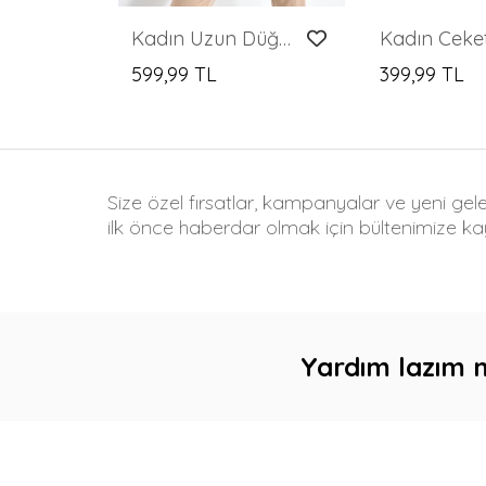
Kadın Uzun Düğmesiz Triko Ceket
599,99 TL
399,99 TL
Size özel fırsatlar, kampanyalar ve yeni gel
ilk önce haberdar olmak için bültenimize kay
Yardım lazım 