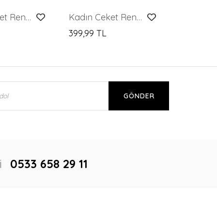
Kadın Ceket Renkli Desenli V Yaka Düğmeli Kadın Ceket
Kadın Ceket Renkli Desenli V Yaka Düğmeli Kadın Ceket
399,99 TL
GÖNDER
i
0533 658 29 11