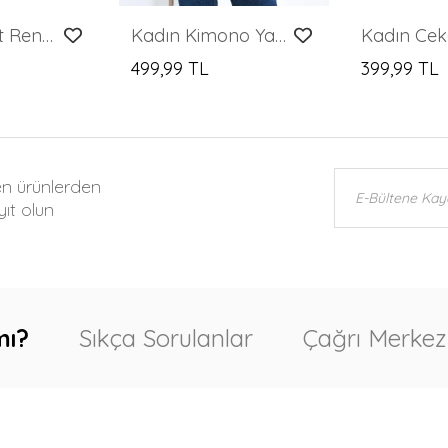
Kadın Ceket Renkli Desenli V Yaka Düğmeli Kadın Ceket
Kadın Kimono Yaka Desenli Kimono Kadın Ceket Bej - 23126
499,99 TL
399,99 TL
en ürünlerden
ıt olun
mı?
Sıkça Sorulanlar
Çağrı Merkez