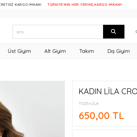
Z KARGO İMKANI
TÜRKİYE'NİN HER YERİNE,KARGO İMKANI!
Üst Giyim
Alt Giyim
Takım
Dış Giyim
KADIN LİLA CR
T025-LİLA
650,00 TL