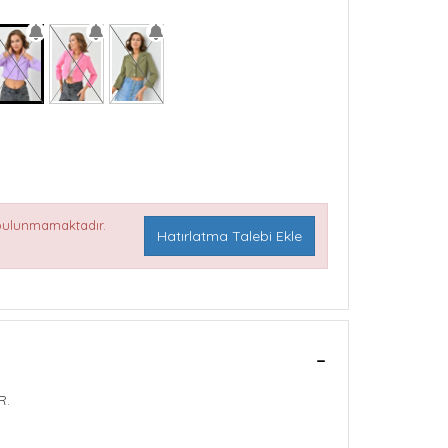
 bulunmamaktadır.
Hatırlatma Talebi Ekle
R.
ĞME DETAYLI
OLYESTER