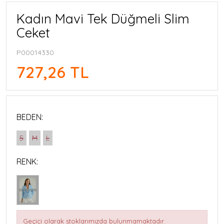
Kadın Mavi Tek Düğmeli Slim
Ceket
P00014330
727,26 TL
BEDEN:
S
M
L
RENK:
Geçici olarak stoklarımızda bulunmamaktadır.