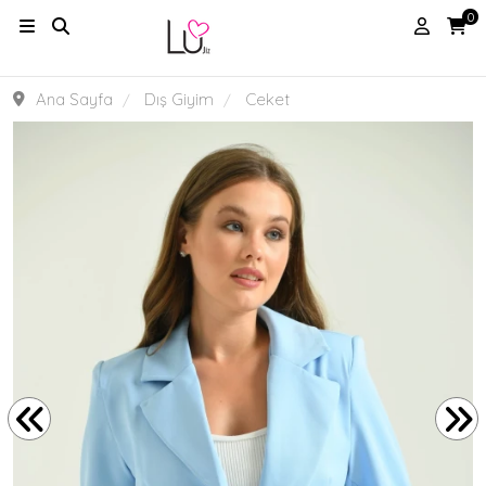
0
Ana Sayfa
Dış Giyim
Ceket