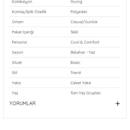
Koleksiyon
Young
Kumaş/İplik Özellik
Polyester
Ortam
Casual/Günlük
Paket İçeriği
Tekli
Persona
Cool & Comfort
Sezon
İlkbahar - Yaz
Siluet
Basic
Stil
Trend
Yaka
Ceket Yaka
Yaş
Tüm Yaş Grupları
YORUMLAR