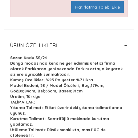
Hatırlatma Talebi Ekle
ÜRÜN ÖZELLIKLERI
Sezon Kodu SS/24
Dünya modasında kendine yer edinmiş üretici firma
olarak Parkkaron yeni sezonda farkını ortaya koyarak
sizlere ayrıcalık sunmaktadır.
Kumaş Özellikleri;%93 Polyester %7 Likra
Model Bedeni; 38 / Model Ölçüleri; Boy;179cm,
Göğüs;84cm, Bel;63cm, Basen;91cm
Üretim; Türkiye
TALİMATLAR;
Yıkama Talimatı: Etiket üzerindeki yıkama talimatlarına
uyunuz.
Kurutma Talimatı: Santrifüjlü makinada kurutma
yapılamaz.
Ütüleme Talimatı: Düşük sıcaklıkta, max.110C de
ütülenebilir.