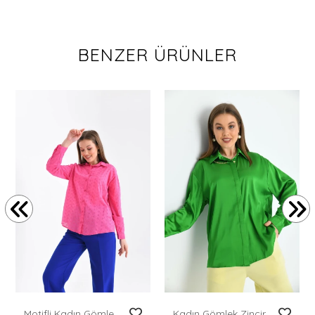
BENZER ÜRÜNLER
Motifli Kadın Gömlek Delikli Desen Klasik Kadın Gömlek Fuşya - 23081
Kadın Gömlek Zincir Detaylı Saten Gömlek Yeşil - 22026