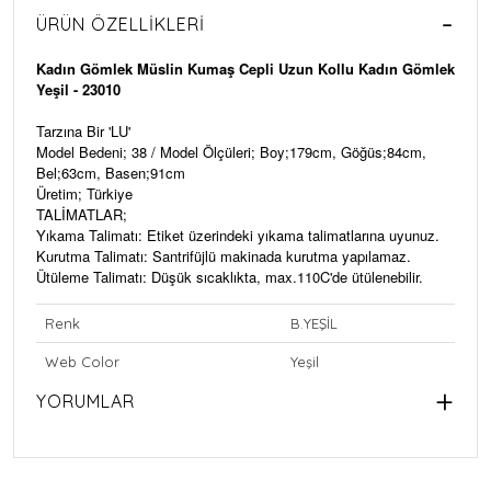
ÜRÜN ÖZELLIKLERI
Kadın Gömlek Müslin Kumaş Cepli Uzun Kollu Kadın Gömlek
Yeşil - 23010
Tarzına Bir 'LU'
Model Bedeni; 38 / Model Ölçüleri; Boy;179cm, Göğüs;84cm,
Bel;63cm, Basen;91cm
Üretim; Türkiye
TALİMATLAR;
Yıkama Talimatı: Etiket üzerindeki yıkama talimatlarına uyunuz.
Kurutma Talimatı: Santrifüjlü makinada kurutma yapılamaz.
Ütüleme Talimatı: Düşük sıcaklıkta, max.110C'de ütülenebilir.
Renk
B.YEŞİL
Web Color
Yeşil
YORUMLAR