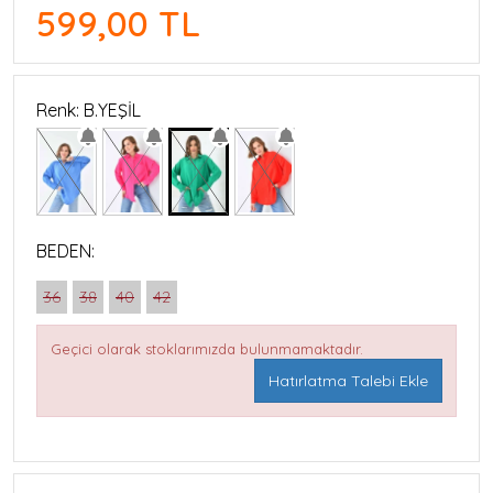
599,00 TL
Renk: B.YEŞİL
BEDEN:
36
38
40
42
Geçici olarak stoklarımızda bulunmamaktadır.
Hatırlatma Talebi Ekle