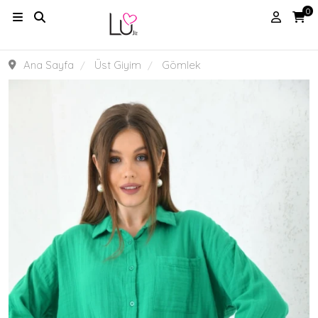
0
Ana Sayfa
Üst Giyim
Gömlek