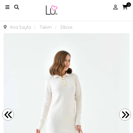
0
Ana Sayfa
Takım
Elbise