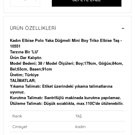
ÜRÜN ÖZELLIKLERI
Kadın Elbise Polo Yaka Düğmeli Mini Boy Triko Elbise Taş -
10551
Tarzına Bir 'LU'
Ürün Dar Kalıptır.
Model Bedeni; 38 / Model Ölçüleri; Boy;179cm, Göğüs;84cm,
Bel;63cm, Basen;91cm
Üretim; Türkiye
TALİMATLAR;
Yıkama Talimatı: Etiket üzerindeki yıkama talimatlarına
uyunuz.
Kurutma Talimatı: Santrifüjlü makinada kurutma yapılamaz.
Ütüleme Talimatı: Düşük sıcaklıkta, max.110C'de ütülenebilir.
Renk
TAŞ
Cinsiyet
kadın