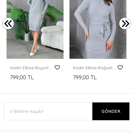
Kadın Elbise Boyunlu Diz Altı Örme Elbise Gri - 227067
Kadın Elbise Boğazlı Bel Kemerli Midi Boy Yırtmaçlı Triko Elbise Gri - 224505
799,00 TL
799,00 TL
GÖNDER