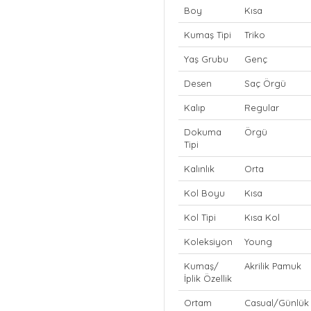
Boy
Kısa
Kumaş Tipi
Triko
Yaş Grubu
Genç
Desen
Saç Örgü
Kalıp
Regular
Dokuma
Örgü
Tipi
Kalınlık
Orta
Kol Boyu
Kısa
Kol Tipi
Kısa Kol
Koleksiyon
Young
Kumaş/
Akrilik Pamuk
İplik Özellik
Ortam
Casual/Günlük