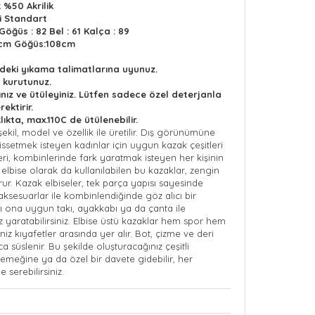
%50 Akrilik
i Standart
Göğüs : 82 Bel : 61 Kalça : 89
9cm Göğüs:108cm
ndeki yıkama talimatlarına uyunuz.
 kurutunuz.
ınız ve ütüleyiniz. Lütfen sadece özel deterjanla
ektirir.
lıkta, max.110C de ütülenebilir.
ekil, model ve özellik ile üretilir. Dış görünümüne
issetmek isteyen kadınlar için uygun kazak çeşitleri
i, kombinlerinde fark yaratmak isteyen her kişinin
 elbise olarak da kullanılabilen bu kazaklar,
zengin
ur. Kazak elbiseler, tek parça yapısı sayesinde
ık aksesuarlar ile kombinlendiğinde göz alıcı bir
zı ona uygun takı, ayakkabı ya da çanta ile
yaratabilirsiniz. Elbise üstü kazaklar hem spor hem
iz kıyafetler arasında yer alır. Bot, çizme ve deri
a süslenir.
Bu şekilde oluşturacağınız çeşitli
yemeğine ya da özel bir davete
gidebilir, her
 serebilirsiniz.