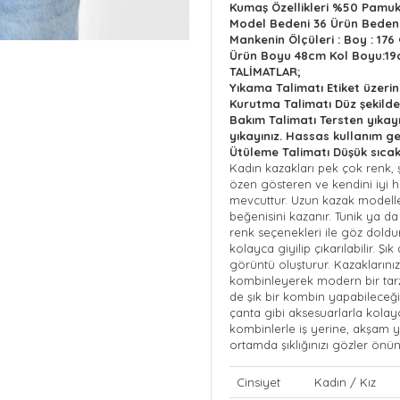
Kumaş Özellikleri
%50 Pamuk 
Model Bedeni
36 Ürün Beden
Mankenin Ölçüleri : Boy : 176 
Ürün Boyu 48cm Kol Boyu:1
TALİMATLAR;
Yıkama Talimatı
Etiket üzeri
Kurutma Talimatı
Düz şekilde
Bakım Talimatı
Tersten yıkay
yıkayınız. Hassas kullanım ger
Ütüleme Talimatı
Düşük sıcak
Kadın kazakları pek çok renk, ş
özen gösteren ve kendini iyi h
mevcuttur. Uzun kazak modeller
beğenisini kazanır. Tunik ya da
renk seçenekleri
ile göz doldur
kolayca giyilip çıkarılabilir. Ş
görüntü oluşturur. Kazaklarını
kombinleyerek modern bir tarz 
de şık bir kombin yapabileceğin
çanta gibi aksesuarlarla kolayc
kombinlerle
iş yerine, akşam 
ortamda şıklığınızı gözler önüne
Cinsiyet
Kadın / Kız