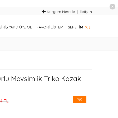
Kargom Nerede
İletişim
GIRIŞ YAP
/
ÜYE OL
FAVORI LISTEM
SEPETIM
(0)
rlu Mevsimlik Triko Kazak
%0
4 TL