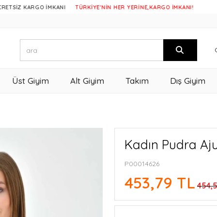
 KARGO İMKANI
TÜRKİYE'NİN HER YERİNE,KARGO İMKANI!
Üst Giyim
Alt Giyim
Takım
Dış Giyim
Kadın Pudra Aju
P00014626
453,79 TL
454,5