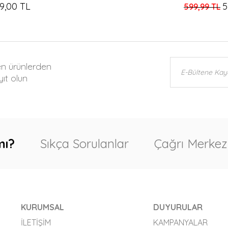
9,00 TL
5
599,99 TL
en ürünlerden
ıt olun
mı?
Sıkça Sorulanlar
Çağrı Merkez
KURUMSAL
DUYURULAR
İLETIŞIM
KAMPANYALAR