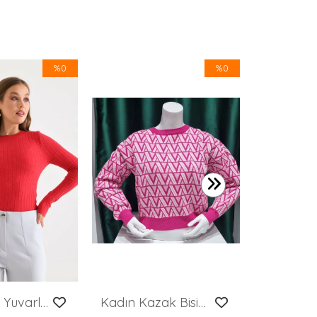
%0
%0
599,99 TL
Kadın Fitilli Yuvarlak Yaka İnce Kazak
Kadın Kazak Bisiklet Yaka Desenli Kadın Kazak Pembe - 224503