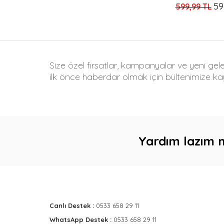
59
599,99 TL
Size özel fırsatlar, kampanyalar ve yeni gel
ilk önce haberdar olmak için bültenimize kay
Yardım lazım 
Canlı Destek :
0533 658 29 11
WhatsApp Destek :
0533 658 29 11