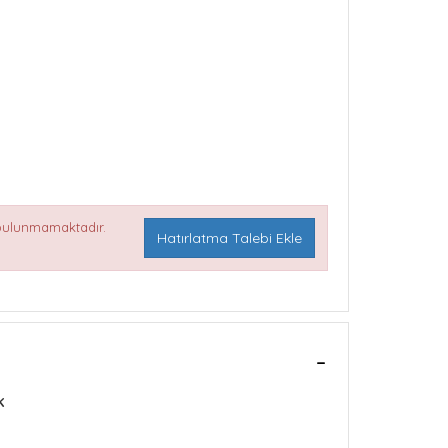
 bulunmamaktadır.
Hatırlatma Talebi Ekle
K