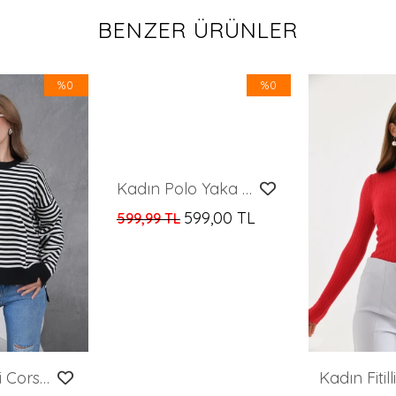
BENZER ÜRÜNLER
%0
%0
Kadın Polo Yaka Çizgi desenli Kazak
599,00 TL
599,99 TL
Kadın Çizgili Corspan Yuvarlak Yaka Kazak