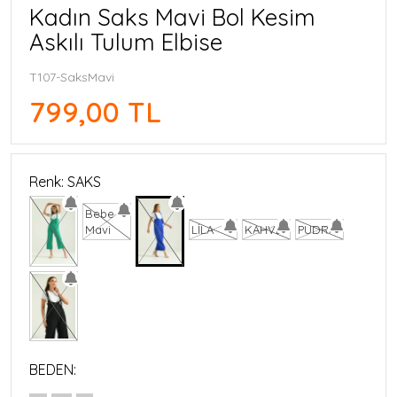
Kadın Saks Mavi Bol Kesim
Askılı Tulum Elbise
T107-SaksMavi
799,00 TL
Renk: SAKS
Bebe
Mavi
LİLA
KAHVE
PUDRA
BEDEN: