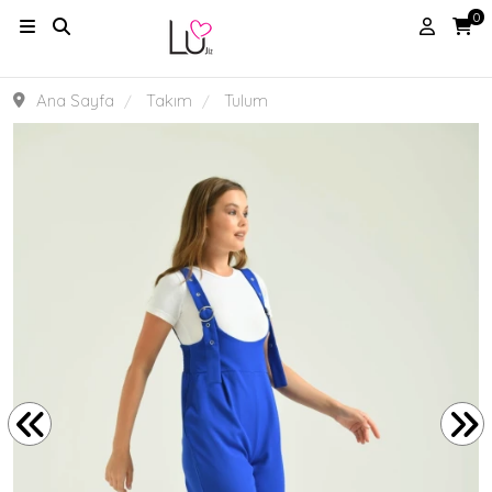
0
Ana Sayfa
Takım
Tulum