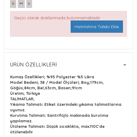
S
M
L
Geçici olarak stoklarımızda bulunmamaktadır.
Hatırlatma Talebi Ekle
ÜRÜN ÖZELLIKLERI
Kumaş Özellikleri; %95 Polyester %5 Likra
Model Bedeni; 38 / Model Ölçüleri; Boy;179cm,
Göğüs;84cm, Bel;63cm, Basen;91cm
Üretim; Türkiye
TALİMATLAR;
Yıkama Talimatı: Etiket üzerindeki yıkama talimatlarına
uyunuz.
Kurutma Talimatı: Santrifüjlü makinada kurutma
yapılamaz.
Ütüleme Talimatı: Düşük sıcaklıkta, max.110C'de
ütülenebilir.