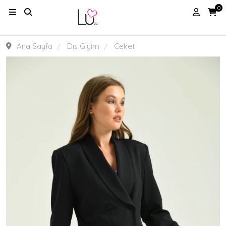
0
Ana Sayfa
Dış Giyim
Ceket