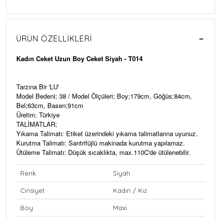
ÜRÜN ÖZELLIKLERI
Kadın Ceket Uzun Boy Ceket Siyah - T014
Tarzına Bir 'LU'
Model Bedeni; 38 / Model Ölçüleri; Boy;179cm, Göğüs;84cm,
Bel;63cm, Basen;91cm
Üretim; Türkiye
TALİMATLAR;
Yıkama Talimatı: Etiket üzerindeki yıkama talimatlarına uyunuz.
Kurutma Talimatı: Santrifüjlü makinada kurutma yapılamaz.
Ütüleme Talimatı: Düşük sıcaklıkta, max.110C'de ütülenebilir.
Renk
Siyah
Cinsiyet
Kadın / Kız
Boy
Maxi