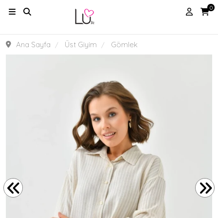
0
Ana Sayfa
Üst Giyim
Gömlek