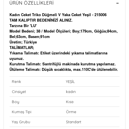
ÜRÜN ÖZELLIKLERI
Kadın Ceket Triko Düğmeli V Yaka Ceket Yeşil - 215006
TAM KALIPTIR BEDENİNİZİ ALINIZ.
Tarzına Bir 'LU'
Model Bedeni; 38 / Model Ölçüleri; Boy;179cm, Göğüs;84cm,
Bel;63cm, Basen;91cm
Üretim; Türkiye
TALİMATLAR;
Yıkama Talimatı: Etiket üzerindeki yıkama talimatlarına
uyunuz.
Kurutma Talimatı: Santrifüjlü makinada kurutma yapılamaz.
Ütüleme Talimatı: Düşük sıcaklıkta, max.110C'de ütülenebilir.
Renk
YEŞİL
Cinsiyet
kadın
Boy
Kısa
Kumaş Tipi
Örme
Yaş Grubu
Standart