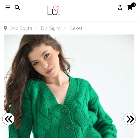
0
Ana Sayfa
Dış Giyim
Ceket