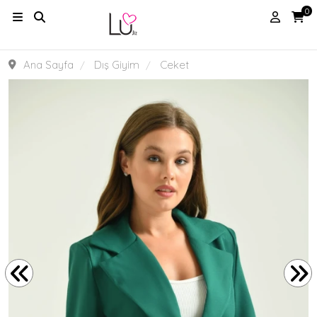
0
Ana Sayfa
Dış Giyim
Ceket