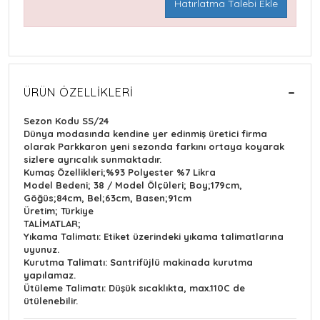
Hatırlatma Talebi Ekle
ÜRÜN ÖZELLIKLERI
Sezon Kodu SS/24
Dünya modasında kendine yer edinmiş üretici firma
olarak Parkkaron yeni sezonda farkını ortaya koyarak
sizlere ayrıcalık sunmaktadır.
Kumaş Özellikleri;%93 Polyester %7 Likra
Model Bedeni; 38 / Model Ölçüleri; Boy;179cm,
Göğüs;84cm, Bel;63cm, Basen;91cm
Üretim; Türkiye
TALİMATLAR;
Yıkama Talimatı: Etiket üzerindeki yıkama talimatlarına
uyunuz.
Kurutma Talimatı: Santrifüjlü makinada kurutma
yapılamaz.
Ütüleme Talimatı: Düşük sıcaklıkta, max.110C de
ütülenebilir.