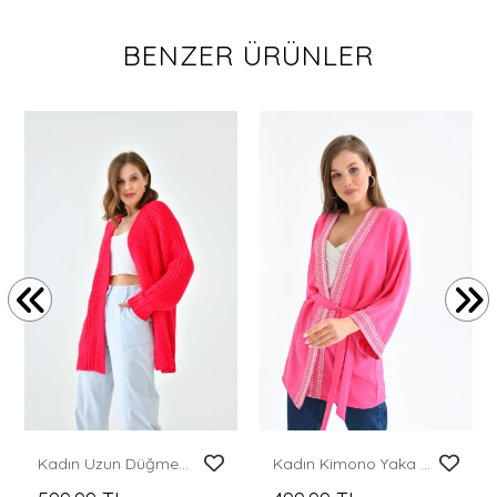
BENZER ÜRÜNLER
Kadın Uzun Düğmesiz Triko Ceket
Kadın Kimono Yaka Desenli Kimono Kadın Ceket Fuşya - 23126