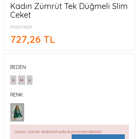
Kadın Zümrüt Tek Düğmeli Slim
Ceket
P00014331
727,26 TL
BEDEN:
S
M
L
RENK:
Geçici olarak stoklarımızda bulunmamaktadır.