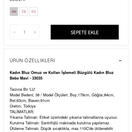
36
38
40
SEPETE EKLE
ÜRÜN ÖZELLIKLERI
Kadın Bluz Omuz ve Kolları İşlemeli Büzgülü Kadın Bluz
Bebe Mavi - 33035
Tarzına Bir 'LU'
Model Bedeni; 38 / Model Ölçüleri; Boy;179cm, Göğüs;84cm,
Bel;63cm, Basen;91cm
Üretim; Türkiye
TALİMATLAR;
Yıkama Talimatı: Etiket üzerindeki yıkama talimatlarına uyunuz.
Kurutma Talimatı: Santrifüjlü makinada kurutma yapılamaz.
Ütüleme Talimatı: Düşük sıcaklıkta, max.110C'de ütülenebilir.