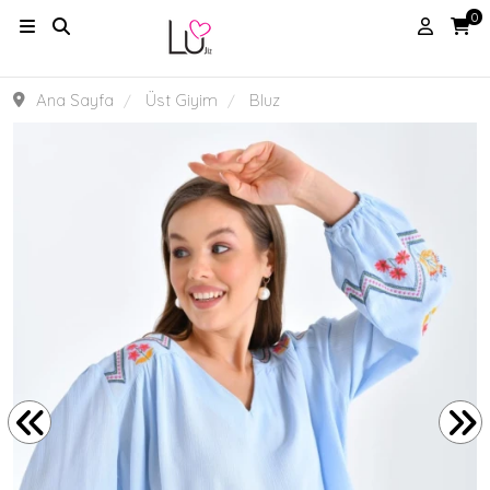
0
Ana Sayfa
Üst Giyim
Bluz