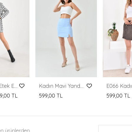
Kadın Kısa Etek Ekose Desen Beyaz - KRN029E
Kadın Mavi Yandan Yırtmaçlı Mini Etek
9,00 TL
599,00 TL
599,00 TL
en ürünlerden