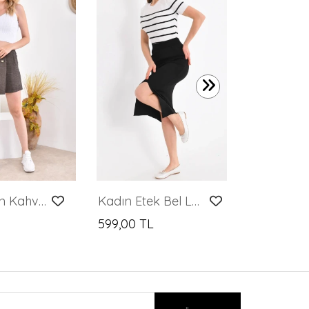
599,00 T
E066 Kadın Kahverengi Gold Düğme Detaylı Şort Etek
Kadın Etek Bel Lastikli Ön Yırtmaçlı Maksi Boy Düz Etek Siyah - 10049
599,00 TL