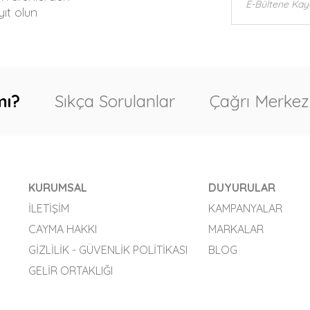
ıt olun
mı?
Sıkça Sorulanlar
Çağrı Merkez
KURUMSAL
DUYURULAR
İLETIŞIM
KAMPANYALAR
CAYMA HAKKI
MARKALAR
GIZLILIK - GÜVENLIK POLITIKASI
BLOG
GELIR ORTAKLIĞI