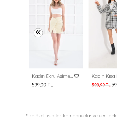
Kadın Taş Yandan Yırtmaçlı Mini Etek
Kadın Ekru Asimetrik Önü Düğmeli Yırmaçlı Midi Boy Tarz Kot Jean Etek
599,00 TL
59
599,99 TL
Size özel fırsatlar, kampanyalar ve yeni gel