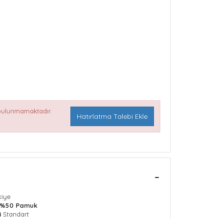
 bulunmamaktadır.
Hatırlatma Talebi Ekle
kiye
k %50 Pamuk
i
Standart