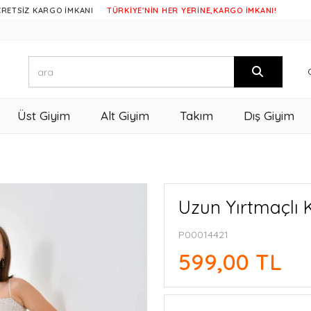
İZ KARGO İMKANI
TÜRKİYE'NİN HER YERİNE,KARGO İMKANI!
Üst Giyim
Alt Giyim
Takım
Dış Giyim
Uzun Yırtmaçlı 
P00014421
599,00 TL