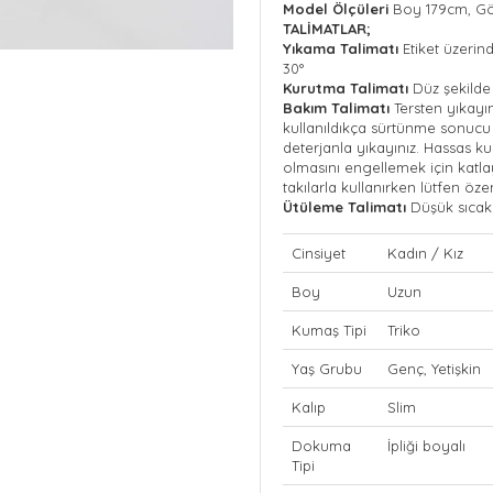
Model Ölçüleri
Boy 179cm, Gö
TALİMATLAR;
Yıkama Talimatı
Etiket üzeri
30°
Kurutma Talimatı
Düz şekilde
Bakım Talimatı
Tersten yıkayı
kullanıldıkça sürtünme sonucu 
deterjanla yıkayınız. Hassas k
olmasını engellemek için katl
takılarla kullanırken lütfen öze
Ütüleme Talimatı
Düşük sıcakl
Cinsiyet
Kadın / Kız
Boy
Uzun
Kumaş Tipi
Triko
Yaş Grubu
Genç, Yetişkin
Kalıp
Slim
Dokuma
İpliği boyalı
Tipi