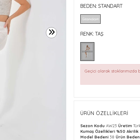
BEDEN:
STANDART
Standart
RENK:
TAŞ
Geçici olarak stoklarımızda
ÜRÜN ÖZELLIKLERI
Sezon Kodu
AW23
Üretim
Tür
Kumaş Özellikleri
%50 Akrili
Model Bedeni
38
Ürün Beden