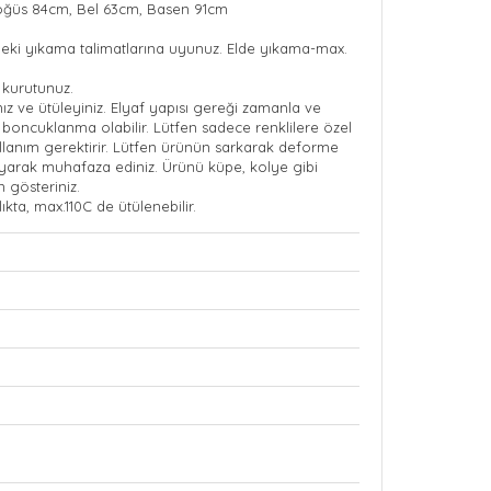
ğüs 84cm, Bel 63cm, Basen 91cm
ndeki yıkama talimatlarına uyunuz. Elde yıkama-max.
 kurutunuz.
nız ve ütüleyiniz. Elyaf yapısı gereği zamanla ve
boncuklanma olabilir. Lütfen sadece renklilere özel
ullanım gerektirir. Lütfen ürünün sarkarak deforme
ayarak muhafaza ediniz. Ürünü küpe, kolye gibi
n gösteriniz.
ıkta, max.110C de ütülenebilir.