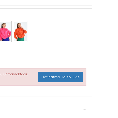
 bulunmamaktadır.
Hatırlatma Talebi Ekle