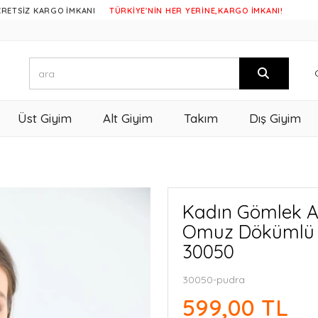
KARGO İMKANI
TÜRKİYE'NİN HER YERİNE,KARGO İMKANI!
Üst Giyim
Alt Giyim
Takım
Dış Giyim
Kadın Gömlek Ar
Omuz Dökümlü 
30050
30050-pudra
599,00 TL