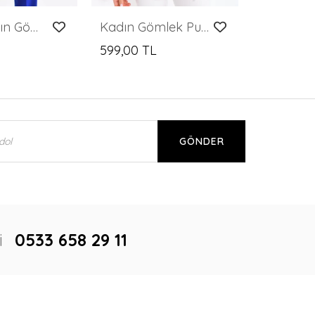
Motifli Kadın Gömlek Delikli Desen Klasik Kadın Gömlek Fuşya - 23081
Kadın Gömlek Pudra Volan Yaka Saten Gömlek Fuşya - 33033
599,00 TL
GÖNDER
i
0533 658 29 11