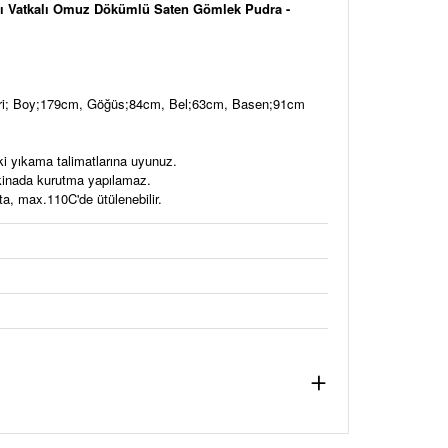
ı Vatkalı Omuz Dökümlü Saten Gömlek Pudra -
eri; Boy;179cm, Göğüs;84cm, Bel;63cm, Basen;91cm
ki yıkama talimatlarına uyunuz.
akinada kurutma yapılamaz.
a, max.110C'de ütülenebilir.