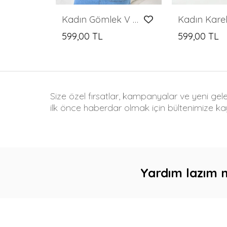
Kadın Gömlek V Yaka 2 Düğmeli Gömlek Pembe - 23132
599,00 TL
599,00 TL
Size özel fırsatlar, kampanyalar ve yeni gel
ilk önce haberdar olmak için bültenimize kay
Yardım lazım 