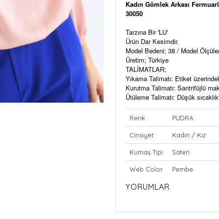
Kadın Gömlek Arkası Fermuarl
30050
Tarzına Bir 'LU'
Ürün Dar Kesimdir.
Model Bedeni; 38 / Model Ölçül
Üretim; Türkiye
TALİMATLAR;
Yıkama Talimatı: Etiket üzerinde
Kurutma Talimatı: Santrifüjlü m
Ütüleme Talimatı: Düşük sıcaklıkt
Renk
PUDRA
Cinsiyet
Kadın / Kız
Kumaş Tipi
Saten
Web Color
Pembe
YORUMLAR