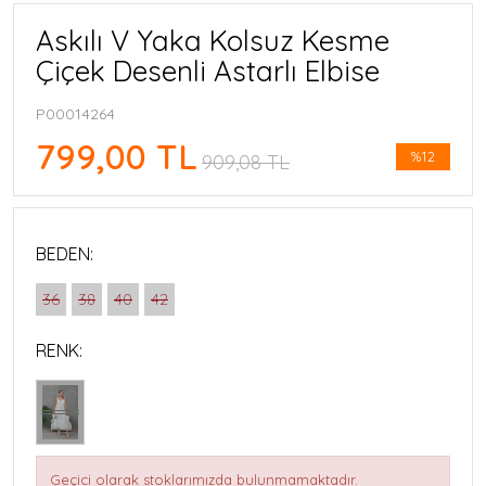
Askılı V Yaka Kolsuz Kesme
Çiçek Desenli Astarlı Elbise
P00014264
799,00 TL
%12
909,08 TL
BEDEN:
36
38
40
42
RENK:
Geçici olarak stoklarımızda bulunmamaktadır.