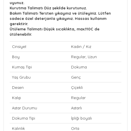
uyunuz.
Kurutma Talimatı
Düz şekilde kurutunuz.
Bakım Talimatı
Tersten yıkayınız ve ütüleyiniz. Lütfen
sadece özel deterjanla yıkayınız. Hassas kullanım
gerektirir.
Ütüleme Talimatı
Düşük sıcaklıkta, max.110C de
ütülenebilir.
Cinsiyet
Kadın / Kız
Boy
Regular, Uzun
Kumaş Tipi
Dokuma
Yaş Grubu
Genç
Desen
Çiçekli
Kalıp
Regular
Astar Durumu
Astarlı
Dokuma Tipi
İpliği boyalı
Kalınlık
Orta