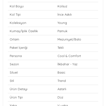
Kol Boyu
Kolsuz
Kol Tipi
İnce Askılı
Koleksiyon
Young
Kumaş/İplik Özellik
Pamuk
Ortam
Mezuniyet/Balo
Paket İçeriği
Tekli
Persona
Cool & Comfort
Sezon
İlkbahar - Yaz
Siluet
Basic
Stil
Trend
Ürün Detayı
Astarlı
Ürün Tipi
Düz
Yaka
V yaka