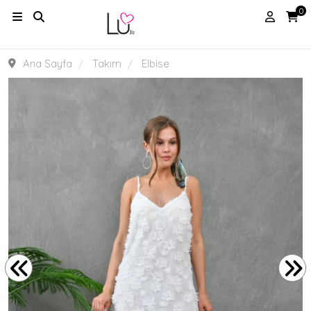
0
Ana Sayfa
Takım
Elbise