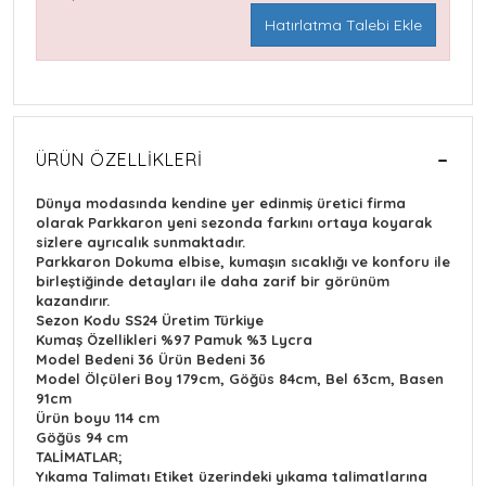
Hatırlatma Talebi Ekle
ÜRÜN ÖZELLIKLERI
Dünya modasında kendine yer edinmiş üretici firma
olarak Parkkaron yeni sezonda farkını ortaya koyarak
sizlere ayrıcalık sunmaktadır.
Parkkaron Dokuma elbise, kumaşın sıcaklığı ve konforu ile
birleştiğinde detayları ile daha zarif bir görünüm
kazandırır.
Sezon Kodu
SS24 Üretim Türkiye
Kumaş Özellikleri
%97 Pamuk %3 Lycra
Model Bedeni
36 Ürün Bedeni 36
Model Ölçüleri
Boy 179cm, Göğüs 84cm, Bel 63cm, Basen
91cm
Ürün boyu 114 cm
Göğüs 94 cm
TALİMATLAR;
Yıkama Talimatı
Etiket üzerindeki yıkama talimatlarına