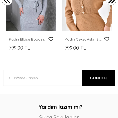
Kadın Elbise Boğazlı Bel Kemerli Midi Boy Yırtmaçlı Triko Elbise Gri - 224505
Kadın Ceket Askılı Elbise Triko Takım Camel - 8009
799,00 TL
799,00 TL
GÖNDER
Yardım lazım mı?
Sıkça Sorulanlar