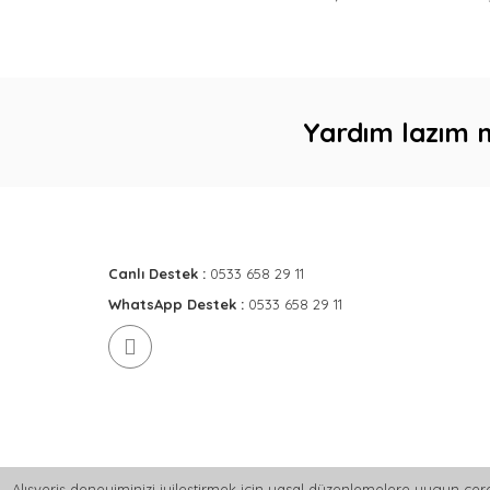
Yardım lazım 
Canlı Destek :
0533 658 29 11
WhatsApp Destek :
0533 658 29 11
Alışveriş deneyiminizi iyileştirmek için yasal düzenlemelere uygun çere