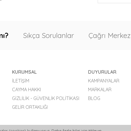
mı?
Sıkça Sorulanlar
Çağrı Merkez
KURUMSAL
DUYURULAR
İLETIŞIM
KAMPANYALAR
CAYMA HAKKI
MARKALAR
GIZLILIK - GÜVENLIK POLITIKASI
BLOG
GELIR ORTAKLIĞI
zler (cookies) kullanıyoruz. Daha fazla bilgi için
tıklayın
.