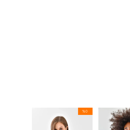
%0
%0