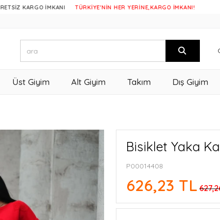
RGO İMKANI
TÜRKİYE'NİN HER YERİNE,KARGO İMKANI!
Üst Giyim
Alt Giyim
Takım
Dış Giyim
Bisiklet Yaka K
P00014408
626,23 TL
627,2