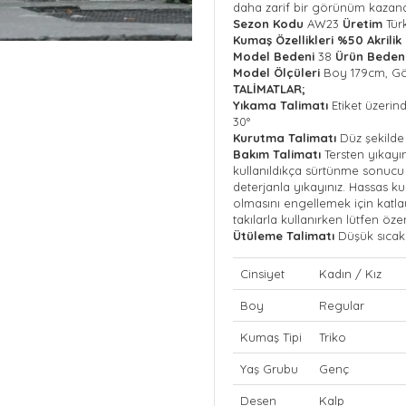
daha zarif bir görünüm kazandı
Sezon Kodu
AW23
Üretim
Tür
Kumaş Özellikleri
%50 Akrili
Model Bedeni
38
Ürün Beden
Model Ölçüleri
Boy 179cm, Gö
TALİMATLAR;
Yıkama Talimatı
Etiket üzeri
30°
Kurutma Talimatı
Düz şekilde
Bakım Talimatı
Tersten yıkayı
kullanıldıkça sürtünme sonucu 
deterjanla yıkayınız. Hassas k
olmasını engellemek için katl
takılarla kullanırken lütfen öze
Ütüleme Talimatı
Düşük sıcakl
Cinsiyet
Kadın / Kız
Boy
Regular
Kumaş Tipi
Triko
Yaş Grubu
Genç
Desen
Kalp