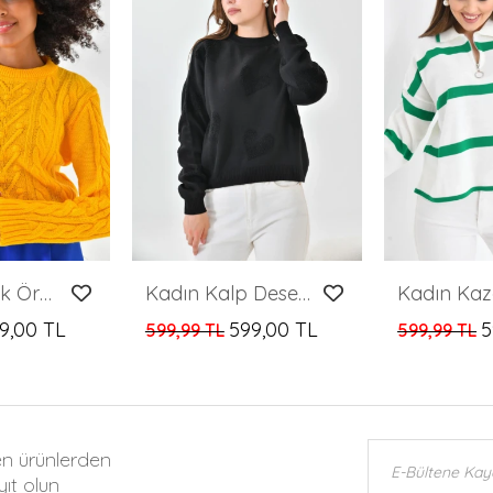
Kadın Kazak Örme Desen Detaylı Bel Boy Bisiklet Yaka Kazak Sarı - 6006
Kadın Kalp Desenli Kabartmalı Kazak
9,00 TL
599,00 TL
5
599,99 TL
599,99 TL
en ürünlerden
ıt olun