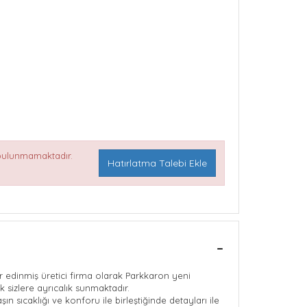
 bulunmamaktadır.
Hatırlatma Talebi Ekle
edinmiş üretici firma olarak Parkkaron yeni
 sizlere ayrıcalık sunmaktadır.
n sıcaklığı ve konforu ile birleştiğinde detayları ile