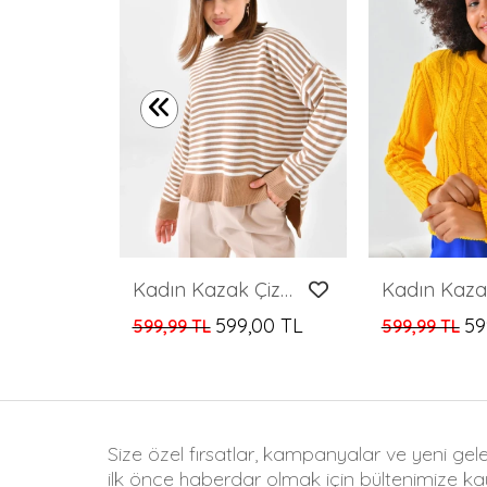
Kadın Kazak Kalp Desenli Yuvarlak Yaka Kazak Camel - 8103
,00 TL
Kadın Kazak Çizgili Yuvarlak Yaka Kazak Camel - 224520
599,00 TL
59
599,99 TL
599,99 TL
Size özel fırsatlar, kampanyalar ve yeni gel
ilk önce haberdar olmak için bültenimize kay