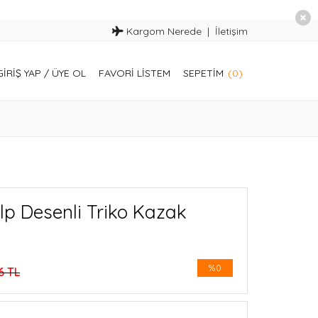
Kargom Nerede
İletişim
GIRIŞ YAP
/
ÜYE OL
FAVORI LISTEM
SEPETIM
(0)
alp Desenli Triko Kazak
%0
6 TL