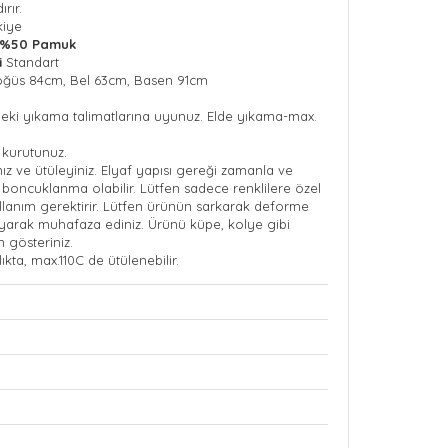
rır.
kiye
k %50 Pamuk
i
Standart
ğüs 84cm, Bel 63cm, Basen 91cm
ndeki yıkama talimatlarına uyunuz. Elde yıkama-max.
 kurutunuz.
nız ve ütüleyiniz. Elyaf yapısı gereği zamanla ve
boncuklanma olabilir. Lütfen sadece renklilere özel
ullanım gerektirir. Lütfen ürünün sarkarak deforme
ayarak muhafaza ediniz. Ürünü küpe, kolye gibi
n gösteriniz.
ıkta, max.110C de ütülenebilir.