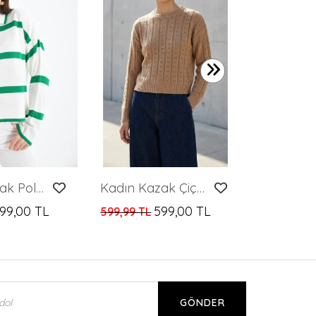
599,99 TL
Kadın Kazak Polo Yaka Fermuarlı Kazak B.Yeşil - 10118
Kadın Kazak Çiçek Desenli Delikli Kazak Kadın Kazak
99,00 TL
599,00 TL
599,99 TL
GÖNDER