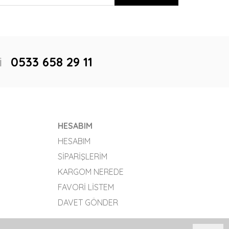
i
0533 658 29 11
HESABIM
HESABIM
SIPARIŞLERIM
KARGOM NEREDE
FAVORI LISTEM
DAVET GÖNDER