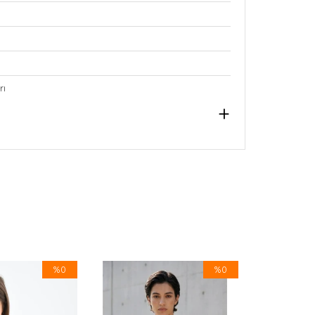
rı
%0
%0