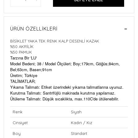
ÜRÜN ÖZELLIKLERI
BİSİKLET YAKA TEK RENK KALP DESENLİ KAZAK
%50 AKRİLİK
%50 PAMUK
Tarzına Bir 'LU'
Model Bedeni; 38 / Model Ölçüleri; Boy;179cm, Göğüs;84cm,
Bel;63cm, Basen;91cm
Üretim; Türkiye
TALİMATLAR;
Yıkama Talimatı: Etiket üzerindeki yıkama talimatlarına uyunuz.
Kurutma Talimatı: Santrifüjlü makinada kurutma yapılamaz.
Ütüleme Talimatı: Düşük sıcaklıkta, max.110C'de ütülenebilir.
Renk
Siyah
Cinsiyet
Kadın / Kız
Boy
Standart