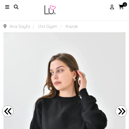
0
Ana Sayfa
Üst Giyim
Kazak