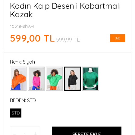
Kadın Kalp Desenli Kabartmalı
Kazak
10318-SİYAH
599,00 TL
%0
599,99 TL
Renk: Siyah
BEDEN:
STD
STD
SEPETE EKLE