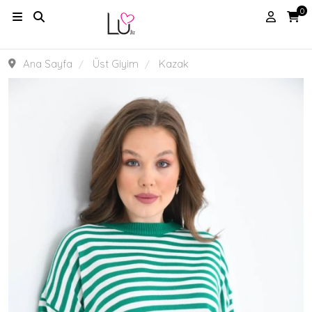
0
Ana Sayfa
Üst Giyim
Kazak