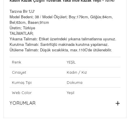
Kadın Kazak Çizgili Yuvarlak Yaka İnce Kazak Yeşil - 10147
Tarzına Bir 'LU'
Model Bedeni; 38 / Model Ölçüleri; Boy;179cm, Göğüs;84cm,
Bel;63cm, Basen;91cm
Üretim; Türkiye
TALİMATLAR;
Yıkama Talimatı: Etiket üzerindeki yıkama talimatlarına uyunuz.
Kurutma Talimatı: Santrifüjlü makinada kurutma yapılamaz.
Ütüleme Talimatı: Düşük sıcaklıkta, max.110C'de ütülenebilir.
Renk
YEŞİL
Cinsiyet
Kadın / Kız
Kumaş Tipi
Dokuma
Web Color
Yeşil
YORUMLAR