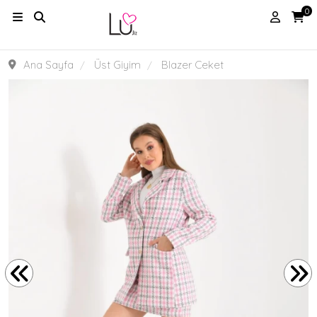
0
Ana Sayfa
Üst Giyim
Blazer Ceket