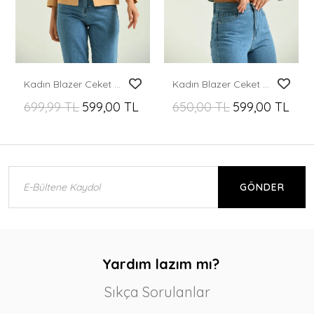
Kadın Blazer Ceket Bel Boy Vatkalı Tek Düğmeli Blazer Bej - T026
Kadın Blazer Ceket Tek Düğmeli Vatka Detaylı Kol Katlamalı Kadın Blazer Ceket Mint - T032
699,99 TL
599,00 TL
650,00 TL
599,00 TL
GÖNDER
Yardım lazım mı?
Sıkça Sorulanlar