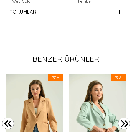
Web Color
Pembe
YORUMLAR
BENZER ÜRÜNLER
%14
%8