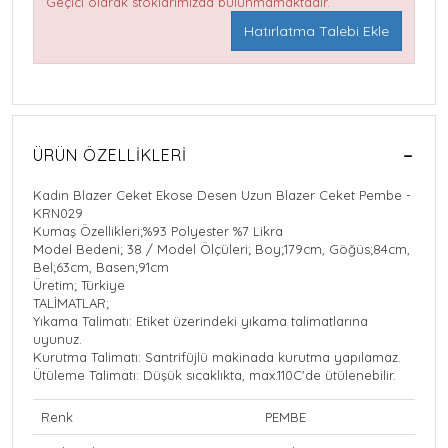
Geçici olarak stoklarımızda bulunmamaktadır.
Hatırlatma Talebi Ekle
ÜRÜN ÖZELLIKLERI
Kadın Blazer Ceket Ekose Desen Uzun Blazer Ceket Pembe -
KRN029
Kumaş Özellikleri;%93 Polyester %7 Likra
Model Bedeni; 38 / Model Ölçüleri; Boy;179cm, Göğüs;84cm,
Bel;63cm, Basen;91cm
Üretim; Türkiye
TALİMATLAR;
Yıkama Talimatı: Etiket üzerindeki yıkama talimatlarına
uyunuz.
Kurutma Talimatı: Santrifüjlü makinada kurutma yapılamaz.
Ütüleme Talimatı: Düşük sıcaklıkta, max.110C'de ütülenebilir.
Renk
PEMBE