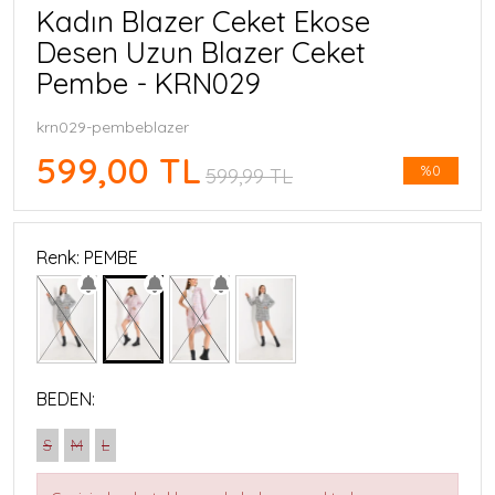
Kadın Blazer Ceket Ekose
Desen Uzun Blazer Ceket
Pembe - KRN029
krn029-pembeblazer
599,00 TL
%0
599,99 TL
Renk: PEMBE
BEDEN:
S
M
L