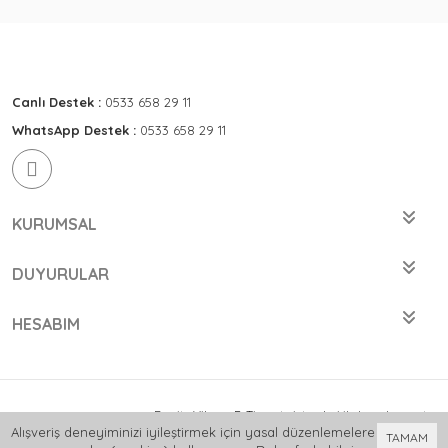
Canlı Destek :
0533 658 29 11
WhatsApp Destek :
0533 658 29 11
KURUMSAL
DUYURULAR
HESABIM
Bu site
Vikaon E-Ticaret sistemleri
ile hazırlanmıştır.
Alışveriş deneyiminizi iyileştirmek için yasal düzenlemelere
TAMAM