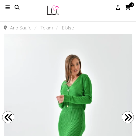
0
Ana Sayfa
Takım
Elbise