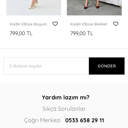
Kadın Elbise Boyunlu Yırtmaçlı Örme Elbise Camel - 10582
Kadın Elbise Bisiklet Yaka Midi Boy Elbise Taş - 10823
799,00 TL
799,00 TL
GÖNDER
Yardım lazım mı?
Sıkça Sorulanlar
Çağrı Merkezi
0533 658 29 11