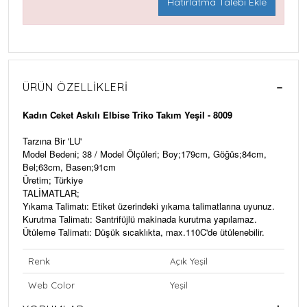
Hatırlatma Talebi Ekle
ÜRÜN ÖZELLIKLERI
Kadın Ceket Askılı Elbise Triko Takım Yeşil - 8009
Tarzına Bir 'LU'
Model Bedeni; 38 / Model Ölçüleri; Boy;179cm, Göğüs;84cm,
Bel;63cm, Basen;91cm
Üretim; Türkiye
TALİMATLAR;
Yıkama Talimatı: Etiket üzerindeki yıkama talimatlarına uyunuz.
Kurutma Talimatı: Santrifüjlü makinada kurutma yapılamaz.
Ütüleme Talimatı: Düşük sıcaklıkta, max.110C'de ütülenebilir.
Renk
Açık Yeşil
Web Color
Yeşil