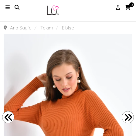
0
Ana Sayfa
Takım
Elbise