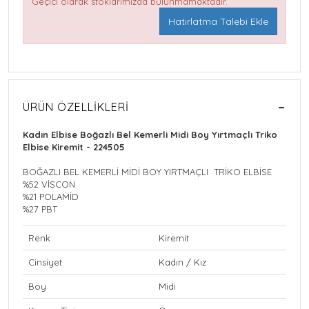
Geçici olarak stoklarımızda bulunmamaktadır.
Hatırlatma Talebi Ekle
ÜRÜN ÖZELLIKLERI
Kadın Elbise Boğazlı Bel Kemerli Midi Boy Yırtmaçlı Triko
Elbise Kiremit - 224505
BOĞAZLI BEL KEMERLİ MİDİ BOY YIRTMAÇLI TRİKO ELBİSE
%52 VİSCON
%21 POLAMİD
%27 PBT
Renk
Kiremit
Cinsiyet
Kadın / Kız
Boy
Midi