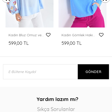
Kadın Bluz Omuz ve Kolları İşlemeli Büzgülü Kadın Bluz Bebe Mavi - 33035
Kadın Gömlek Hakim Yaka Önü Kısa Arkası Uzun Apoletli Yarım Düğmeli Gömlek Saks - 23073
599,00 TL
599,00 TL
GÖNDER
Yardım lazım mı?
Sıkça Sorulanlar