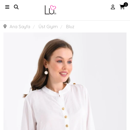
0
Ana Sayfa
Üst Giyim
Bluz