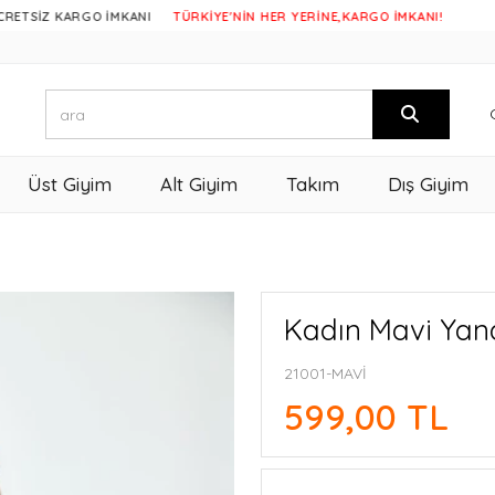
 KARGO İMKANI
TÜRKİYE'NİN HER YERİNE,KARGO İMKANI!
Üst Giyim
Alt Giyim
Takım
Dış Giyim
Kadın Mavi Yan
21001-MAVİ
599,00 TL