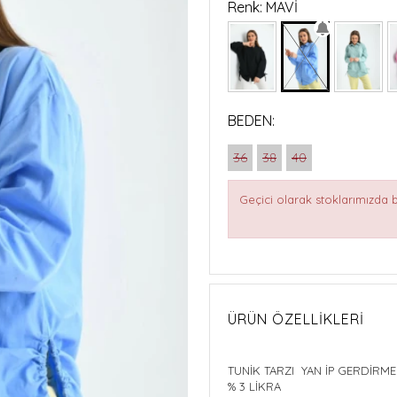
Renk: MAVİ
BEDEN:
36
38
40
Geçici olarak stoklarımızda
ÜRÜN ÖZELLIKLERI
TUNİK TARZI YAN İP G
% 3 LİKRA