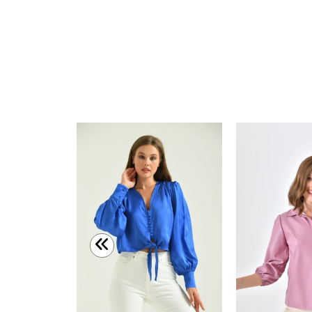
Kadın Gömlek Uzun Kollu Desenli Saten Gömlek Yeşil - 23005