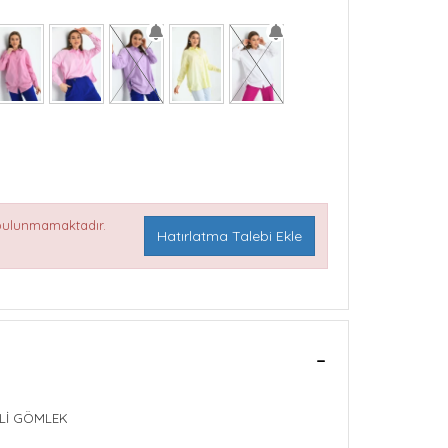
 bulunmamaktadır.
Hatırlatma Talebi Ekle
ERDİRMELİ GÖMLEK