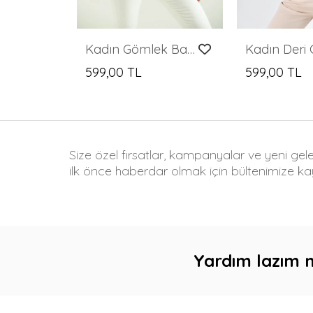
Kadın Gömlek Balon Kol Belden Bağlamalı Kadın Gömlek Saks - T030
599,00 TL
599,00 TL
Size özel fırsatlar, kampanyalar ve yeni gel
ilk önce haberdar olmak için bültenimize kay
Yardım lazım 