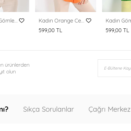
Kadın Deri Gömlek Kol Ucu Lastikli Düğmeli Cepsiz Deri Gömlek Pudra - 10059
Kadın Orange Cep Zincir Süslemeli Çift Cep Detaylı Gömlek
599,00 TL
599,00 TL
en ürünlerden
ıt olun
mı?
Sıkça Sorulanlar
Çağrı Merkez