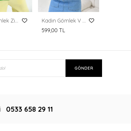
Kadın Gömlek Zincir Detaylı Saten Gömlek Yeşil - 22026
Kadın Gömlek V Yaka 2 Düğmeli Gömlek Pembe - 23132
599,00 TL
GÖNDER
i
0533 658 29 11