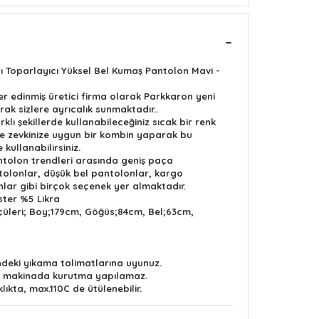
 Toparlayıcı Yüksel Bel Kumaş Pantolon Mavi -
 edinmiş üretici firma olarak Parkkaron yeni
ak sizlere ayrıcalık sunmaktadır..
klı şekillerde kullanabileceğiniz sıcak bir renk
 ve zevkinize uygun bir kombin yaparak bu
 kullanabilirsiniz.
tolon trendleri arasında geniş paça
tolonlar, düşük bel pantolonlar, kargo
lar gibi birçok seçenek yer almaktadır.
ster %5 Likra
çüleri; Boy;179cm, Göğüs;84cm, Bel;63cm,
indeki yıkama talimatlarına uyunuz.
lü makinada kurutma yapılamaz.
lıkta, max.110C de ütülenebilir.