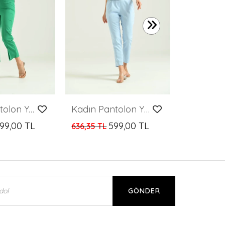
599,00 T
Kadın Pantolon Yan Büzgülü Paça Yırtmaçlı Kumaş Pantolon Yeşil - T033
Kadın Pantolon Yüksel Bel Kemer Detay Havuç Pantolon Mavi - T016
99,00 TL
599,00 TL
636,35 TL
GÖNDER