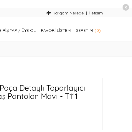
Kargom Nerede
İletişim
GIRIŞ YAP
/
ÜYE OL
FAVORI LISTEM
SEPETIM
(0)
Paça Detaylı Toparlayıcı
ş Pantolon Mavi - T111