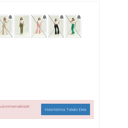
 bulunmamaktadır.
Hatırlatma Talebi Ekle