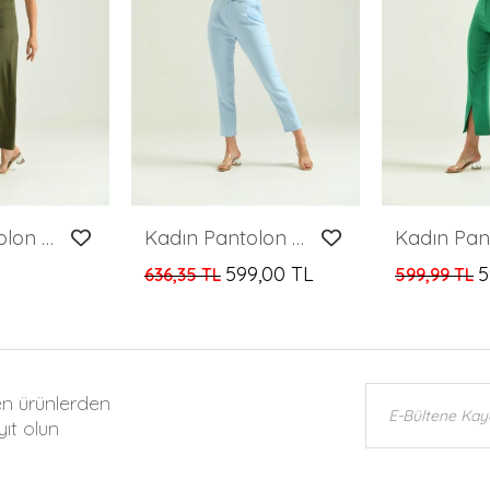
Kadın Pantolon Belden Lastikli Yandan Fermuarlı Cepsiz Etek Likralı Kadın Pantolon Haki - T020
Kadın Pantolon Kemer Detaylı Basic Kadın Pantolon Mavi - T018
599,00 TL
5
636,35 TL
599,99 TL
en ürünlerden
ıt olun