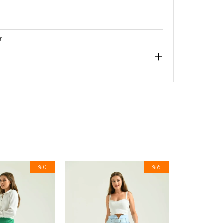
rı
%0
%6