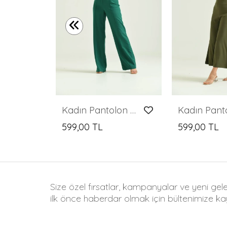
Kadın Pantolon Geniş Paça Likralı Cepli Düğmeli Kadın Pantolon Mavi - T019
Kadın Pantolon Geniş Paça Likralı Cepli Düğmeli Kadın Pantolon Zümrüt - T019
599,00 TL
599,00 TL
Size özel fırsatlar, kampanyalar ve yeni gel
ilk önce haberdar olmak için bültenimize kay