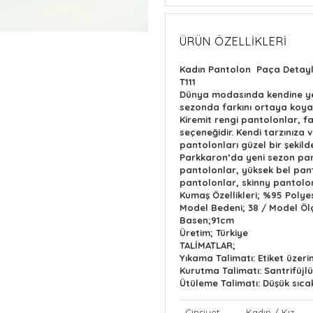
ÜRÜN ÖZELLIKLERI
Kadın Pantolon Paça Detaylı
T111
Dünya modasında kendine yer
sezonda farkını ortaya koyar
Kiremit rengi pantolonlar, far
seçeneğidir. Kendi tarzınıza
pantolonları güzel bir şekilde
Parkkaron’da yeni sezon pan
pantolonlar, yüksek bel pan
pantolonlar, skinny pantolon
Kumaş Özellikleri; %95 Polye
Model Bedeni; 38 / Model Öl
Basen;91cm
Üretim; Türkiye
TALİMATLAR;
Yıkama Talimatı: Etiket üzer
Kurutma Talimatı: Santrifüj
Ütüleme Talimatı: Düşük sıcak
Cinsiyet
Kadın / Kız