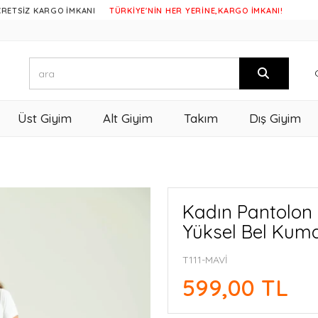
KARGO İMKANI
TÜRKİYE'NİN HER YERİNE,KARGO İMKANI!
Üst Giyim
Alt Giyim
Takım
Dış Giyim
Kadın Pantolon 
Yüksel Bel Kuma
T111-MAVİ
599,00 TL