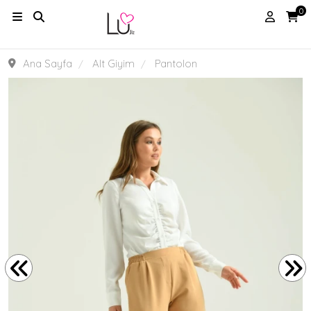
0
Ana Sayfa
Alt Giyim
Pantolon