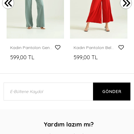
Kadın Pantolon Geniş Paça Likralı Cepli Düğmeli Kadın Pantolon Mint - T019
Kadın Pantolon Belden Lastikli Yandan Fermuarlı Cepsiz Etek Likralı Kadın Pantolon Kırmızı - T020
599,00 TL
599,00 TL
GÖNDER
Yardım lazım mı?