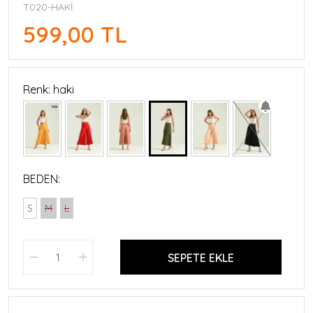
T020-HAKİ
599,00 TL
Renk: haki
BEDEN:
S
M
L
SEPETE EKLE