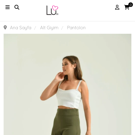
0
Ana Sayfa
Alt Giyim
Pantolon