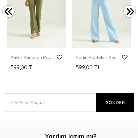
Kadın Pantolon Paça Detaylı Toparlayıcı Yüksel Bel Kumaş Pantolon Haki - T111
Kadın Pantolon Geniş Paça Likralı Cepli Düğmeli Kadın Pantolon Mavi - T019
599,00 TL
599,00 TL
GÖNDER
Yardım lazım mı?