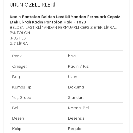
ÜRÜN ÖZELLIKLERI
Kadın Pantolon Belden Lastikli Yandan Fermuarlı Cepsiz
Etek Likralı Kadın Pantolon Haki - T020
BELDEN LASTİKLİ YANDAN FERMUARLI CEPSİZ ETEK LİKRALI
PANTOLON
% 93 PES
% 7 LİKRA
Renk
haki
Cinsiyet
Kadın / Kız
Boy
Uzun
Kumaş Tipi
Dokuma
Yaş Grubu
Standart
Bel
Normal Bel
Desen
Desensiz
Kalıp
Regular