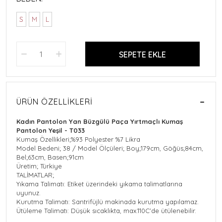
S
M
L
SEPETE EKLE
ÜRÜN ÖZELLIKLERI
Kadın Pantolon Yan Büzgülü Paça Yırtmaçlı Kumaş
Pantolon Yeşil - T033
Kumaş Özellikleri;%93 Polyester %7 Likra
Model Bedeni; 38 / Model Ölçüleri; Boy;179cm, Göğüs;84cm,
Bel;63cm, Basen;91cm
Üretim; Türkiye
TALİMATLAR;
Yıkama Talimatı: Etiket üzerindeki yıkama talimatlarına
uyunuz.
Kurutma Talimatı: Santrifüjlü makinada kurutma yapılamaz.
Ütüleme Talimatı: Düşük sıcaklıkta, max.110C'de ütülenebilir.