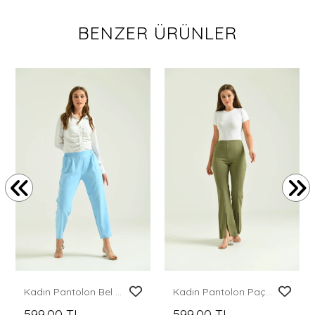
BENZER ÜRÜNLER
Kadın Pantolon Bel Lastikli Rahat Pantolon Bebe Mavi - T116
Kadın Pantolon Paça Detaylı Toparlayıcı Yüksel Bel Kumaş Pantolon Haki - T111
599,00 TL
599,00 TL