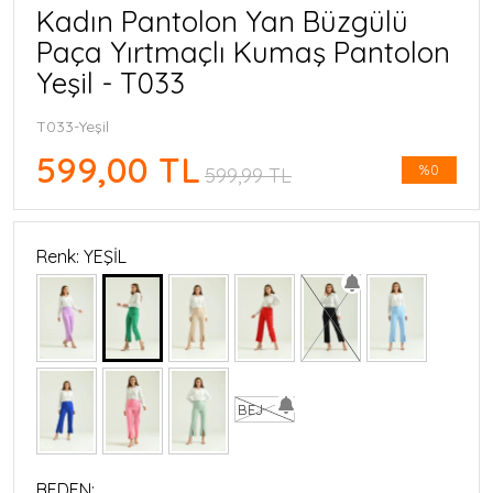
Kadın Pantolon Yan Büzgülü
Paça Yırtmaçlı Kumaş Pantolon
Yeşil - T033
T033-Yeşil
599,00 TL
%0
599,99 TL
Renk: YEŞİL
BEJ
BEDEN: