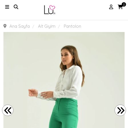
0
Ana Sayfa
Alt Giyim
Pantolon