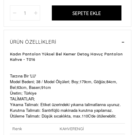
SEPETE EKLE
ÜRÜN ÖZELLIKLERI
Kadın Pantolon Yüksel Bel Kemer Detay Havuç Pantolon
Kahve - T016
Tarzına Bir 'LU'
Model Bedeni; 38 / Model Ölçüleri; Boy;179cm, Göğüs;84cm,
Bel;63cm, Basen;91cm
Üretim; Türkiye
TALİMATLAR;
Yıkama Talimatı: Etiket üzerindeki yıkama talimatlarına uyunuz.
Kurutma Talimatı: Santrifüjlü makinada kurutma yapılamaz.
Ütüleme Talimatı: Düşük sıcaklıkta, max.110C'de ütülenebilir.
Renk
KAHVERENGİ