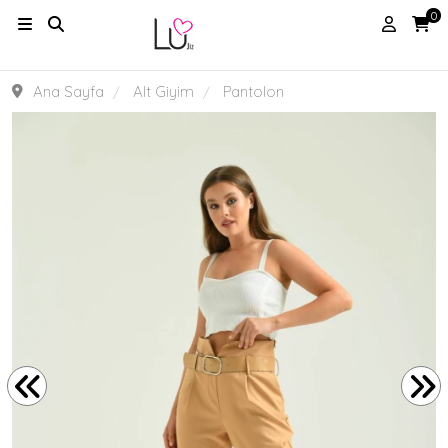
0
Ana Sayfa
Alt Giyim
Pantolon