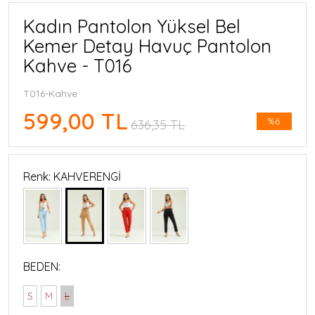
Kadın Pantolon Yüksel Bel
Kemer Detay Havuç Pantolon
Kahve - T016
T016-Kahve
599,00 TL
%6
636,35 TL
Renk: KAHVERENGİ
BEDEN:
S
M
L