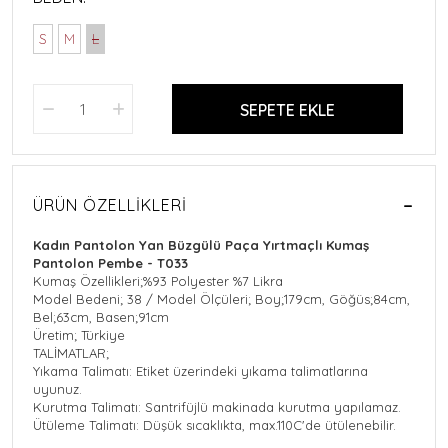
S
M
L
SEPETE EKLE
ÜRÜN ÖZELLIKLERI
Kadın Pantolon Yan Büzgülü Paça Yırtmaçlı Kumaş
Pantolon Pembe - T033
Kumaş Özellikleri;%93 Polyester %7 Likra
Model Bedeni; 38 / Model Ölçüleri; Boy;179cm, Göğüs;84cm,
Bel;63cm, Basen;91cm
Üretim; Türkiye
TALİMATLAR;
Yıkama Talimatı: Etiket üzerindeki yıkama talimatlarına
uyunuz.
Kurutma Talimatı: Santrifüjlü makinada kurutma yapılamaz.
Ütüleme Talimatı: Düşük sıcaklıkta, max.110C'de ütülenebilir.