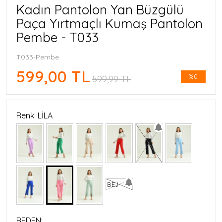
Kadın Pantolon Yan Büzgülü
Paça Yırtmaçlı Kumaş Pantolon
Pembe - T033
T033-Pembe
599,00 TL
%0
599,99 TL
Renk: LİLA
BEJ
BEDEN: