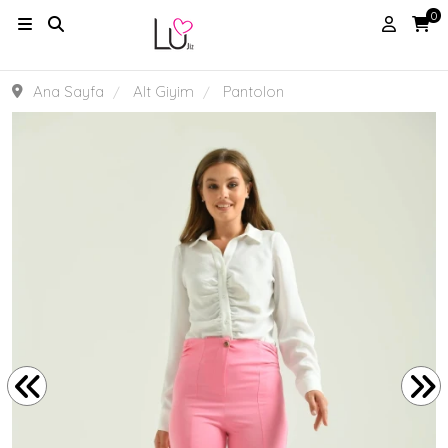
0
Ana Sayfa
Alt Giyim
Pantolon