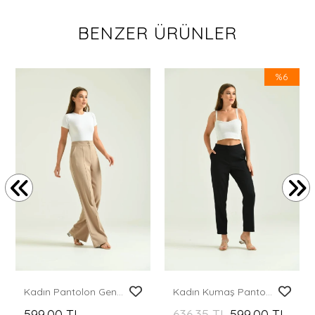
BENZER ÜRÜNLER
%6
Kadın Pantolon Geniş Paça Likralı Cepli Düğmeli Kadın Pantolon Kahve - T019
Kadın Kumaş Pantolon Düğme Detaylı Kadın Kumaş Pantolon Siyah - T013
599,00 TL
636,35 TL
599,00 TL