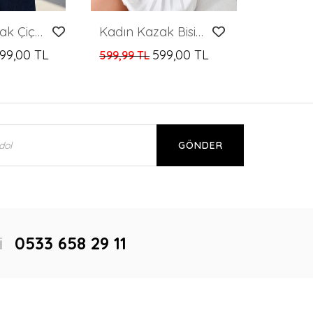
Kadın Kazak Çiçek Desenli Delikli Kazak Kadın Kazak
Kadın Kazak Bisiklet Yaka Desenli Kadın Kazak Saks - 224503
99,00 TL
599,00 TL
599,99 TL
GÖNDER
i
0533 658 29 11