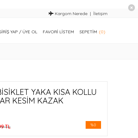
Kargom Nerede
İletişim
GIRIŞ YAP
/
ÜYE OL
FAVORI LISTEM
SEPETIM
(0)
BİSİKLET YAKA KISA KOLLU
DAR KESİM KAZAK
%0
99 TL