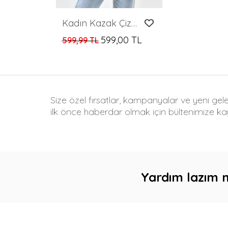
Kadın Kazak Çizgili Yuvarlak Yaka İnce Kazak Saks - 10147
599,00 TL
599,99 TL
Size özel fırsatlar, kampanyalar ve yeni gel
ilk önce haberdar olmak için bültenimize kay
Yardım lazım 