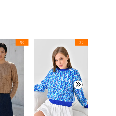
%0
%0
599,99 TL