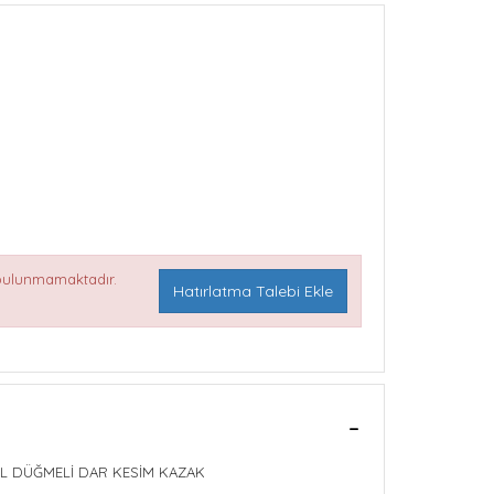
 bulunmamaktadır.
Hatırlatma Talebi Ekle
OL DÜĞMELİ DAR KESİM KAZAK