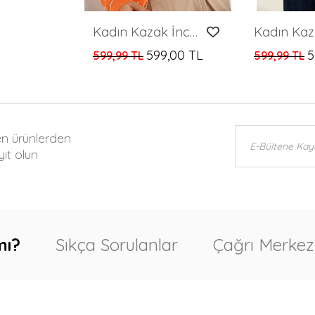
Kadın Kazak İnce Çizgili Polo Yaka Kazak Turuncu - 224384
599,00 TL
5
599,99 TL
599,99 TL
en ürünlerden
ıt olun
mı?
Sıkça Sorulanlar
Çağrı Merkez