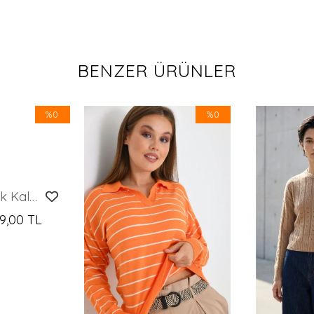
BENZER ÜRÜNLER
%0
%0
Kadın Kazak Kalp Desenli Yuvarlak Yaka Kazak Camel - 8103
9,00 TL