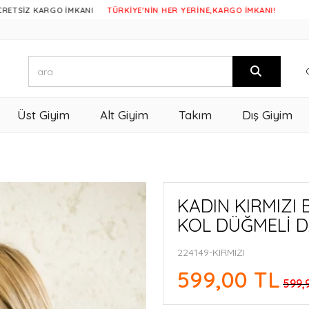
KARGO İMKANI
TÜRKİYE'NİN HER YERİNE,KARGO İMKANI!
Üst Giyim
Alt Giyim
Takım
Dış Giyim
KADIN KIRMIZI 
KOL DÜĞMELİ 
224149-KIRMIZI
599,00 TL
599,