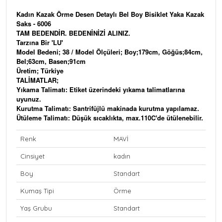
Kadın Kazak Örme Desen Detaylı Bel Boy Bisiklet Yaka Kazak
Saks - 6006
TAM BEDENDİR. BEDENİNİZİ ALINIZ.
Tarzına Bir 'LU'
Model Bedeni; 38 / Model Ölçüleri; Boy;179cm, Göğüs;84cm,
Bel;63cm, Basen;91cm
Üretim; Türkiye
TALİMATLAR;
Yıkama Talimatı: Etiket üzerindeki yıkama talimatlarına
uyunuz.
Kurutma Talimatı: Santrifüjlü makinada kurutma yapılamaz.
Ütüleme Talimatı: Düşük sıcaklıkta, max.110C'de ütülenebilir.
Renk
MAVİ
Cinsiyet
kadın
Boy
Standart
Kumaş Tipi
Örme
Yaş Grubu
Standart