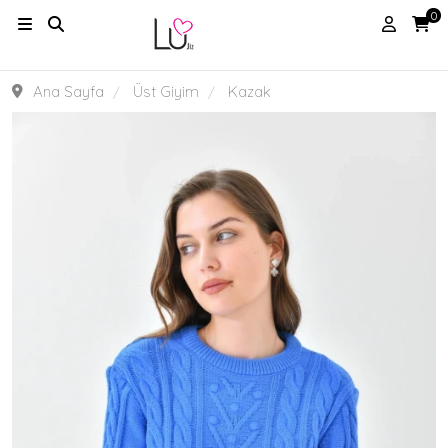
0
Ana Sayfa
Üst Giyim
Kazak