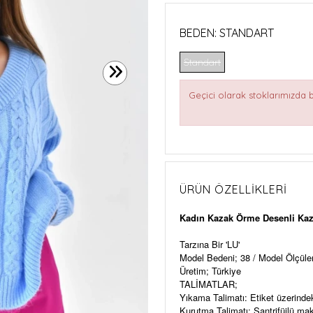
BEDEN:
STANDART
Standart
Geçici olarak stoklarımızda
ÜRÜN ÖZELLIKLERI
Kadın Kazak Örme Desenli Kaz
Tarzına Bir 'LU'
Model Bedeni; 38 / Model Ölçül
Üretim; Türkiye
TALİMATLAR;
Yıkama Talimatı: Etiket üzerinde
Kurutma Talimatı: Santrifüjlü m