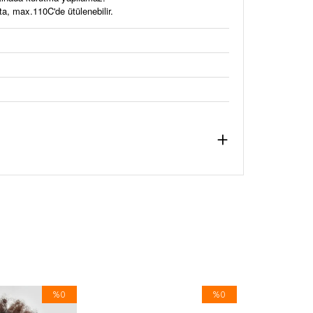
a, max.110C'de ütülenebilir.
%0
%0