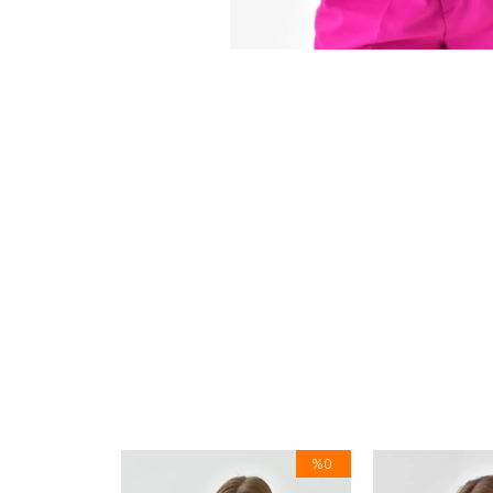
%0
%0