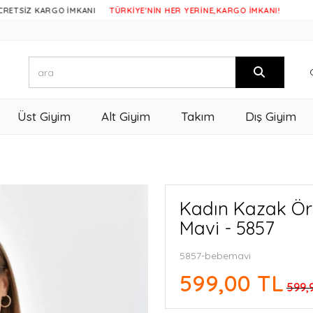
İZ KARGO İMKANI
TÜRKİYE'NİN HER YERİNE,KARGO İMKANI!
Üst Giyim
Alt Giyim
Takım
Dış Giyim
Kadın Kazak Ör
Mavi - 5857
5857-bebemavi
599,00 TL
599,