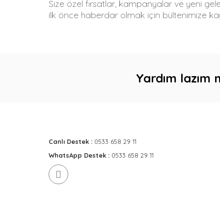
Size özel fırsatlar, kampanyalar ve yeni gel
ilk önce haberdar olmak için bültenimize kay
Yardım lazım 
Canlı Destek :
0533 658 29 11
WhatsApp Destek :
0533 658 29 11