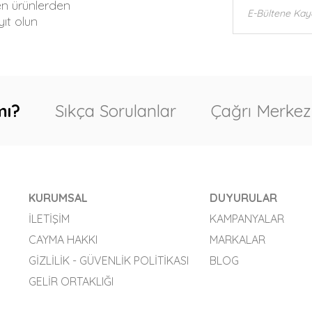
en ürünlerden
ıt olun
mı?
Sıkça Sorulanlar
Çağrı Merkez
KURUMSAL
DUYURULAR
İLETIŞIM
KAMPANYALAR
CAYMA HAKKI
MARKALAR
GIZLILIK - GÜVENLIK POLITIKASI
BLOG
GELIR ORTAKLIĞI