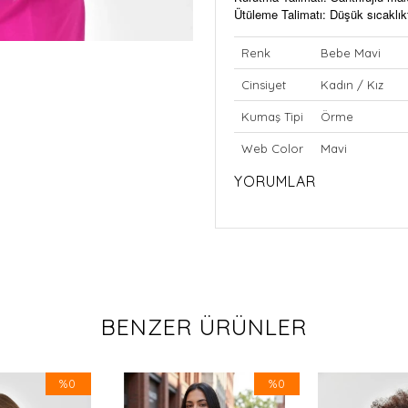
Ütüleme Talimatı: Düşük sıcaklıkt
Renk
Bebe Mavi
Cinsiyet
Kadın / Kız
Kumaş Tipi
Örme
Web Color
Mavi
YORUMLAR
BENZER ÜRÜNLER
%0
%0