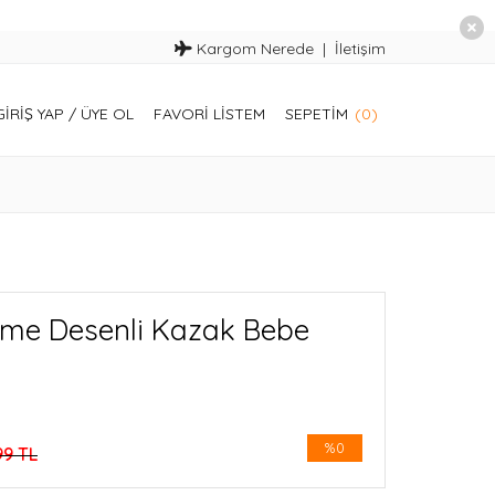
Kargom Nerede
İletişim
GIRIŞ YAP
/
ÜYE OL
FAVORI LISTEM
SEPETIM
(0)
me Desenli Kazak Bebe
%0
99 TL