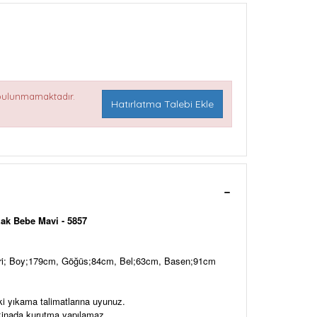
 bulunmamaktadır.
Hatırlatma Talebi Ekle
ak Bebe Mavi - 5857
eri; Boy;179cm, Göğüs;84cm, Bel;63cm, Basen;91cm
ki yıkama talimatlarına uyunuz.
akinada kurutma yapılamaz.