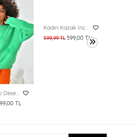
Kadın Kazak İnce Çizgili Polo Yaka Kazak Pembe - 224384
599,00 TL
599,99 TL
599,99 TL
Kadın Kalp Desenli Kabartmalı Kazak
99,00 TL