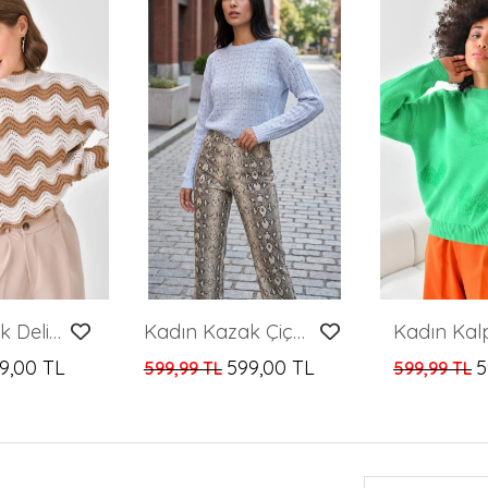
Kadın Kazak Delikli Bisiklet Yaka Kazak Camel - 8086SW
Kadın Kazak Çiçek Desenli Delikli Kazak Kadın Kazak
9,00 TL
599,00 TL
5
599,99 TL
599,99 TL