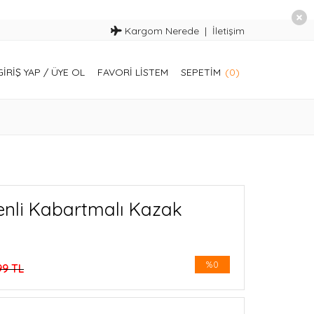
Kargom Nerede
İletişim
GIRIŞ YAP
/
ÜYE OL
FAVORI LISTEM
SEPETIM
(0)
enli Kabartmalı Kazak
%0
99 TL