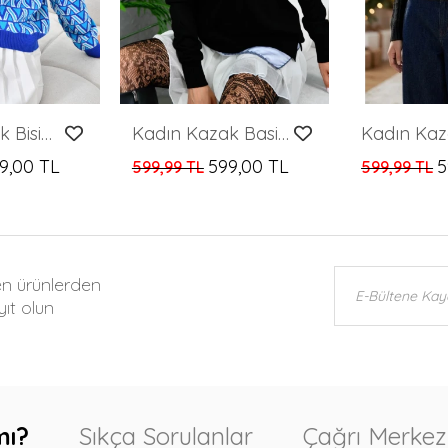
Kadın Kazak Bisiklet Yaka Desenli Kadın Kazak Saks - 224503
Kadın Kazak Basic Bisiklet Yaka Kazak Kadın Kazak Siyah - 10245
9,00 TL
599,00 TL
5
599,99 TL
599,99 TL
en ürünlerden
ıt olun
mı?
Sıkça Sorulanlar
Çağrı Merkez