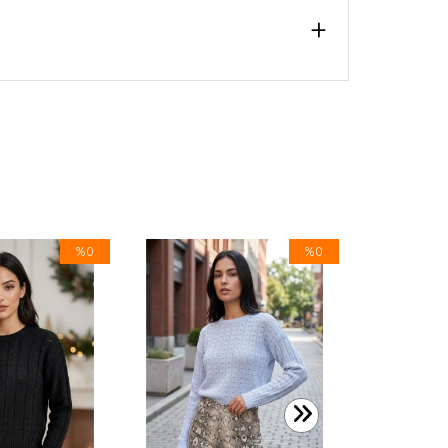
%0
%0
599,99 TL