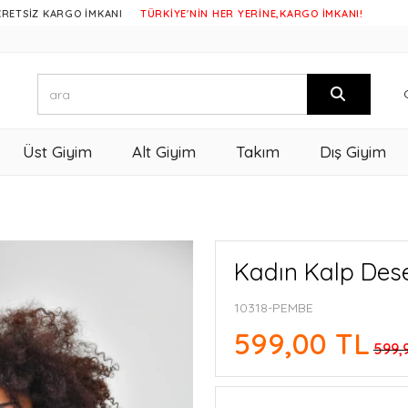
KARGO İMKANI
TÜRKİYE'NİN HER YERİNE,KARGO İMKANI!
Üst Giyim
Alt Giyim
Takım
Dış Giyim
Kadın Kalp Des
10318-PEMBE
599,00 TL
599,