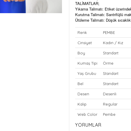
TALİMATLAR;
Yıkama Talimatı: Etiket üzerinde
Kurutma Talimatı: Santrifüjlü m
Ütüleme Talimatı: Düşük sıcaklıkt
Renk
PEMBE
Cinsiyet
Kadın / Kız
Boy
Standart
Kumaş Tipi
Örme
Yaş Grubu
Standart
Bel
Standart
Desen
Desenli
Kalıp
Regular
Web Color
Pembe
YORUMLAR