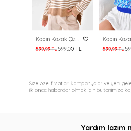
Kadın Kazak Çizgili Yuvarlak Yaka Kazak Camel - 224520
599,00 TL
59
599,99 TL
599,99 TL
Size özel fırsatlar, kampanyalar ve yeni gel
ilk önce haberdar olmak için bültenimize kay
Yardım lazım 