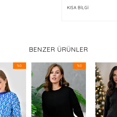
KISA BİLGİ
BENZER ÜRÜNLER
%0
%0