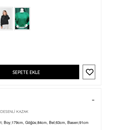
SEPETE EKLE
 DESENLİ KAZAK
eri; Boy;179cm, Göğüs;84cm, Bel;63cm, Basen;91cm