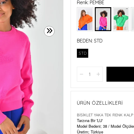
Renk: PEMBE
BEDEN:
STD
STD
ÜRÜN ÖZELLIKLERI
BİSİKLET YAKA TEK RENK KALP
Tarzına Bir 'LU'
Model Bedeni; 38 / Model Ölçül
Üretim; Türkiye