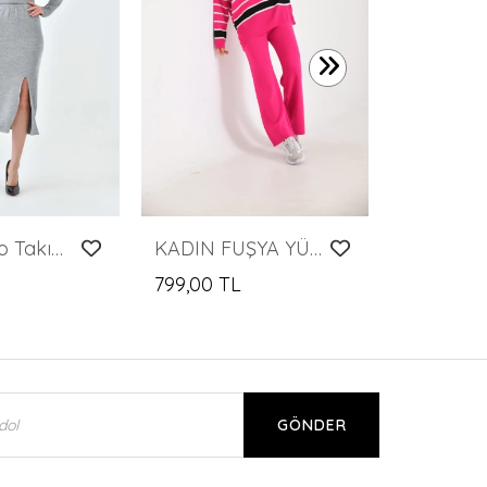
799,00 T
Kadın Triko Takım Simli Triko Takım Gri - 10579
KADIN FUŞYA YÜKSEK BOYUN PANTOLONLU İKİLİ TAKIM
799,00 TL
GÖNDER