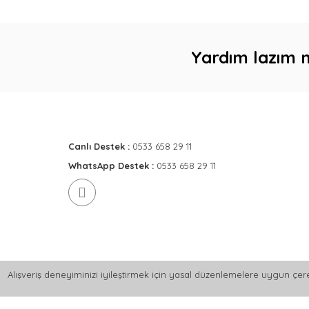
Yardım lazım 
Canlı Destek :
0533 658 29 11
WhatsApp Destek :
0533 658 29 11
Alışveriş deneyiminizi iyileştirmek için yasal düzenlemelere uygun çere