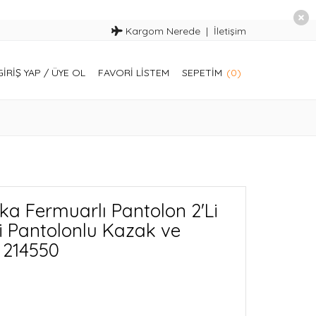
Kargom Nerede
İletişim
GIRIŞ YAP
/
ÜYE OL
FAVORI LISTEM
SEPETIM
(0)
a Fermuarlı Pantolon 2'Li
li Pantolonlu Kazak ve
 214550