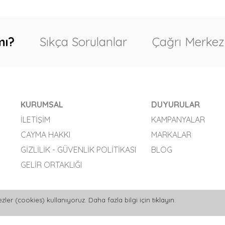
mı?
Sıkça Sorulanlar
Çağrı Merkez
KURUMSAL
DUYURULAR
İLETIŞIM
KAMPANYALAR
CAYMA HAKKI
MARKALAR
GIZLILIK - GÜVENLIK POLITIKASI
BLOG
GELIR ORTAKLIĞI
zler (cookies) kullanıyoruz. Daha fazla bilgi için
tıklayın
.