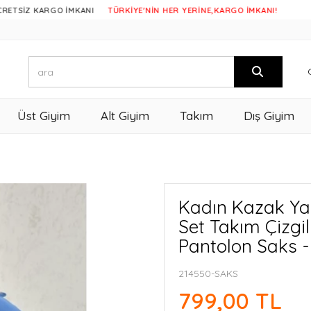
 KARGO İMKANI
TÜRKİYE'NİN HER YERİNE,KARGO İMKANI!
Üst Giyim
Alt Giyim
Takım
Dış Giyim
Kadın Kazak Yak
Set Takım Çizgi
Pantolon Saks -
214550-SAKS
799,00 TL