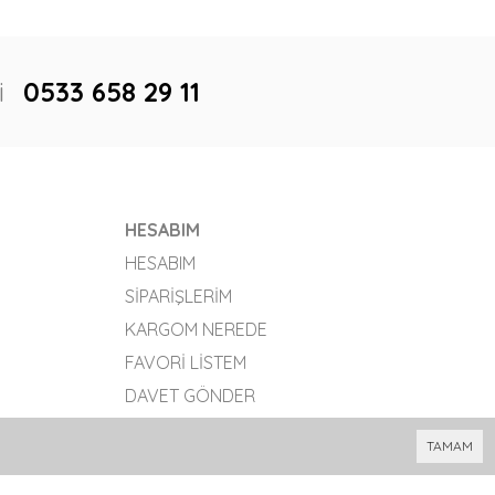
i
0533 658 29 11
HESABIM
HESABIM
SIPARIŞLERIM
KARGOM NEREDE
FAVORI LISTEM
DAVET GÖNDER
TAMAM
Bu site
Vikaon E-Ticaret sistemleri
ile hazırlanmıştır.