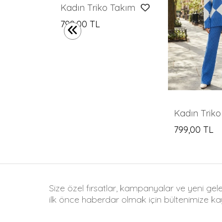
Kadın Kazak Pantolon 2'Li Set Takım Çizgili Pantolonlu Kazak ve Pantolon - 10306
Kadın Triko Takım
799,00 TL
799,00 TL
Size özel fırsatlar, kampanyalar ve yeni gel
ilk önce haberdar olmak için bültenimize kay