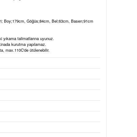
eri; Boy;179cm, Göğüs;84cm, Bel;63cm, Basen;91cm
ki yıkama talimatlarına uyunuz.
akinada kurutma yapılamaz.
a, max.110C'de ütülenebilir.